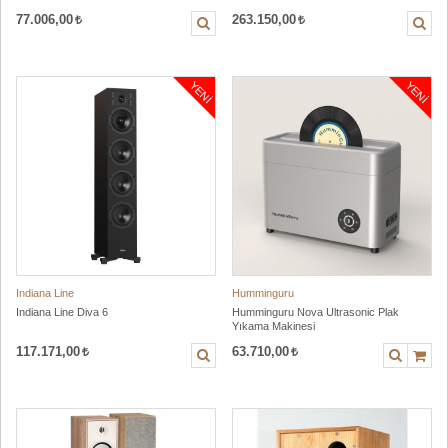
77.006,00
263.150,00
YENI
YENI
Indiana Line
Humminguru
Indiana Line Diva 6
Humminguru Nova Ultrasonic Plak
Yıkama Makinesi
117.171,00
63.710,00