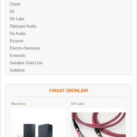
Chord
Dc
Dh Labs
Diptyque Audio
Ds Audio
Ecosse
Electro-Harmonix
Eversolo
Genalex Gold Lion
Goldring
Graham
Hegel
FIRSAT ÜRÜNLERI
Hifi Rose
Hifi Tuning
Blue Aura
DH Labs
Heg
Humminguru
Indiana Line
Ifi Audio
Lindemann
Line Magnetic