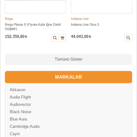
Rega
Indiana Line
Rega Planar 8 (Fiyata Kafa İğne Dahil
Indiana Line Diva 3
Değildir)
152.359,80
44.043,00
Tümünü Göster
MARKALAR
Akkason
Audia Flight
Audiovector
Black Noise
Blue Aura
Cambridge Audio
Cayin