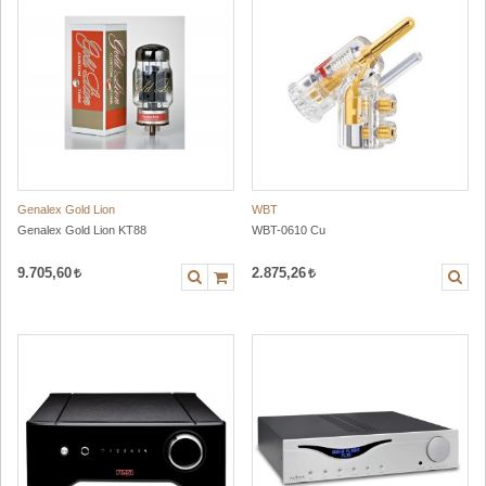
Genalex Gold Lion
WBT
Genalex Gold Lion KT88
WBT-0610 Cu
9.705,60
2.875,26