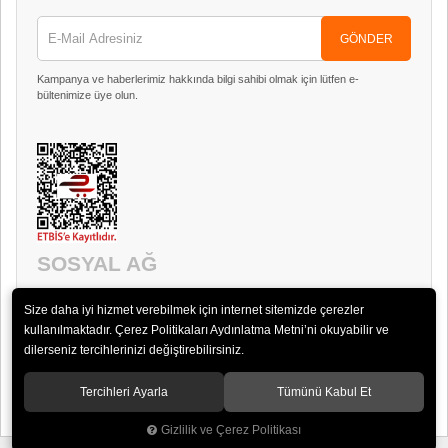
GÖNDER
Kampanya ve haberlerimiz hakkında bilgi sahibi olmak için lütfen e-
bültenimize üye olun.
SOSYAL AĞ
Size daha iyi hizmet verebilmek için internet sitemizde çerezler
kullanılmaktadır. Çerez Politikaları Aydınlatma Metni’ni okuyabilir ve
dilerseniz tercihlerinizi değiştirebilirsiniz.
Tercihleri Ayarla
Tümünü Kabul Et
© 2018 Timpani Ses ve Görüntü Sistemleri San. ve Tic. Ltd. Şti.
Gizlilik ve Çerez Politikası
®