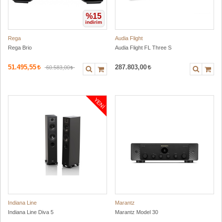
%15
i̇ndirim
Rega
Audia Flight
Rega Brio
Audia Flight FL Three S
51.495,55
287.803,00
60.583,00
YENI
Indiana Line
Marantz
Indiana Line Diva 5
Marantz Model 30