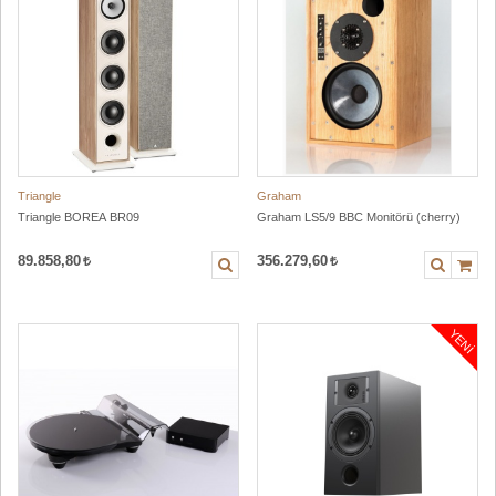
Triangle
Graham
Triangle BOREA BR09
Graham LS5/9 BBC Monitörü (cherry)
89.858,80
356.279,60
YENI