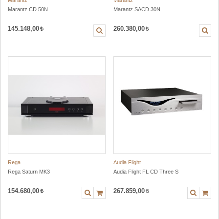
Marantz
Marantz
Marantz CD 50N
Marantz SACD 30N
145.148,00
260.380,00
Rega
Audia Flight
Rega Saturn MK3
Audia Flight FL CD Three S
154.680,00
267.859,00