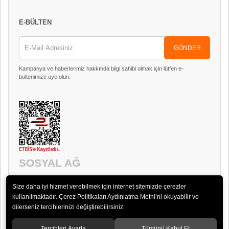
E-BÜLTEN
GÖNDER
Kampanya ve haberlerimiz hakkında bilgi sahibi olmak için lütfen e-
bültenimize üye olun.
SOSYAL AĞ
Size daha iyi hizmet verebilmek için internet sitemizde çerezler
kullanılmaktadır. Çerez Politikaları Aydınlatma Metni’ni okuyabilir ve
dilerseniz tercihlerinizi değiştirebilirsiniz.
Tercihleri Ayarla
Tümünü Kabul Et