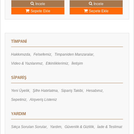
Sovtek
İncele
İncele
Stein Music
Sepete Ekle
Sepete Ekle
Supra
Svs Sound
Triangle
Tung-Sol
TİMPANİ
Volumio
Wbt
Hakkımızda
Felsefemiz
Timpaniden Manzaralar
Video & Yazılarımız
Etkinliklerimiz
İletişim
SİPARİŞ
Yeni Üyelik
Şifre Hatırlatma
Sipariş Takibi
Hesabınız
Sepetiniz
Alışveriş Listeniz
YARDIM
Sıkça Sorulan Sorular
Yardım
Güvenlik & Gizlilik
İade & Teslimat