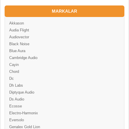
MARKALAR
Akkason
Audia Flight
Audiovector
Black Noise
Blue Aura
Cambridge Audio
Cayin
Chord
Dc
Dh Labs
Diptyque Audio
Ds Audio
Ecosse
Electro-Harmonix
Eversolo
Genalex Gold Lion