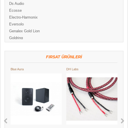
Ds Audio
Ecosse
Electro-Harmonix
Eversolo
Genalex Gold Lion
Goldring
Graham
Hegel
FIRSAT ÜRÜNLERI
Hifi Rose
Hifi Tuning
Blue Aura
DH Labs
Heg
Humminguru
Indiana Line
Ifi Audio
Lindemann
Line Magnetic
Lumin
Marantz
Mullard
Ortofon