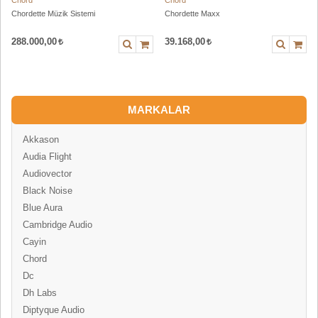
Chord
Chord
Chordette Müzik Sistemi
Chordette Maxx
288.000,00
39.168,00
MARKALAR
Akkason
Audia Flight
Audiovector
Black Noise
Blue Aura
Cambridge Audio
Cayin
Chord
Dc
Dh Labs
Diptyque Audio