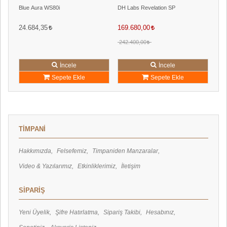
Blue Aura WS80i
DH Labs Revelation SP
Heg
Pink Faun
Puritan Audio
24.684,35
169.680,00
462
Q Acoustics
242.400,00
Rega
Sovtek
İncele
İncele
Stein Music
Sepete Ekle
Sepete Ekle
Supra
Svs Sound
Triangle
Tung-Sol
TİMPANİ
Volumio
Wbt
Hakkımızda
Felsefemiz
Timpaniden Manzaralar
Video & Yazılarımız
Etkinliklerimiz
İletişim
SİPARİŞ
Yeni Üyelik
Şifre Hatırlatma
Sipariş Takibi
Hesabınız