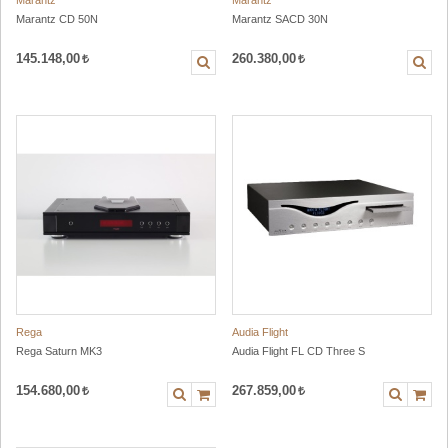
Marantz
Marantz
Marantz CD 50N
Marantz SACD 30N
145.148,00
260.380,00
Rega
Audia Flight
Rega Saturn MK3
Audia Flight FL CD Three S
154.680,00
267.859,00