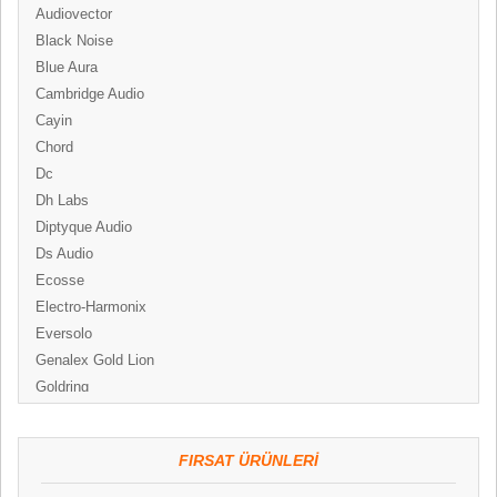
Audiovector
Black Noise
Blue Aura
Cambridge Audio
Cayin
Chord
Dc
Dh Labs
Diptyque Audio
Ds Audio
Ecosse
Electro-Harmonix
Eversolo
Genalex Gold Lion
Goldring
Graham
Hegel
FIRSAT ÜRÜNLERI
Hifi Rose
Hifi Tuning