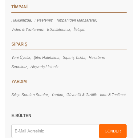
Tung-Sol
TİMPANİ
Volumio
Wbt
Hakkımızda
Felsefemiz
Timpaniden Manzaralar
Video & Yazılarımız
Etkinliklerimiz
İletişim
SİPARİŞ
Yeni Üyelik
Şifre Hatırlatma
Sipariş Takibi
Hesabınız
Sepetiniz
Alışveriş Listeniz
YARDIM
Sıkça Sorulan Sorular
Yardım
Güvenlik & Gizlilik
İade & Teslimat
E-BÜLTEN
GÖNDER