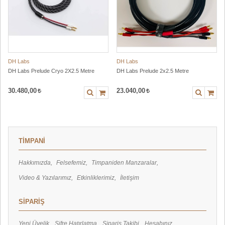
DH Labs
DH Labs
DH Labs Prelude Cryo 2X2.5 Metre
DH Labs Prelude 2x2.5 Metre
30.480,00
23.040,00
TİMPANİ
Hakkımızda
Felsefemiz
Timpaniden Manzaralar
Video & Yazılarımız
Etkinliklerimiz
İletişim
SİPARİŞ
Yeni Üyelik
Şifre Hatırlatma
Sipariş Takibi
Hesabınız