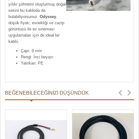
yıldır şöhretini oluşturmuş doğal
sesini bu kabloda da
bulabiliyorsunuz.
Odyssey
,
düşük fiyatı, esnekliği ve cazip
görüntüsü ile ev sineması
uygulamaları için de ideal bir
kablo.
Çapı: 9 mm
Rengi: İnci beyazı
Yalıtkan: PE
BEĞENEBILECEĞINIZI DÜŞÜNDÜK