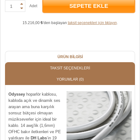
SEPETE EKLE
Adet
15.216,00
'den başlayan
taksit seçenekleri için tıklayın
.
ÜRÜN BILGISI
TAKSIT SEÇENEKLERI
YORUMLAR
(0)
Odyssey
hoparlör kablosu,
kabloda açık ve dinamik ses
arayan ama buna karşılık
sonsuz bütçesi olmayan
müzikseverler için ideal bir
kablo. 14 awg’lik (1,6mm)
OFHC bakır iletkenleri ve PE
yalıtkanı ile
DH Labs
’in 19