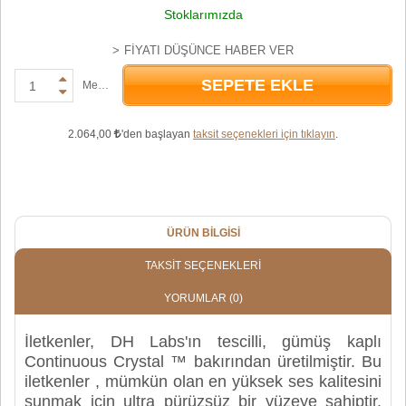
Stoklarımızda
FIYATI DÜŞÜNCE HABER VER
SEPETE EKLE
Metre
2.064,00
'den başlayan
taksit seçenekleri için tıklayın
.
ÜRÜN BILGISI
TAKSIT SEÇENEKLERI
YORUMLAR
(0)
İletkenler, DH Labs'ın tescilli, gümüş kaplı
Continuous Crystal ™ bakırından üretilmiştir. Bu
iletkenler , mümkün olan en yüksek ses kalitesini
sunmak için ultra pürüzsüz bir yüzeye sahiptir.