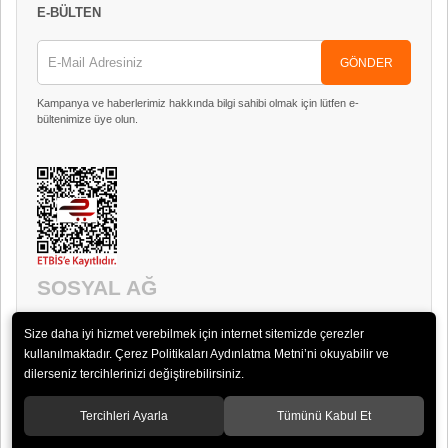
E-BÜLTEN
GÖNDER
Kampanya ve haberlerimiz hakkında bilgi sahibi olmak için lütfen e-
bültenimize üye olun.
SOSYAL AĞ
Size daha iyi hizmet verebilmek için internet sitemizde çerezler
kullanılmaktadır. Çerez Politikaları Aydınlatma Metni’ni okuyabilir ve
dilerseniz tercihlerinizi değiştirebilirsiniz.
Tercihleri Ayarla
Tümünü Kabul Et
© 2018 Timpani Ses ve Görüntü Sistemleri San. ve Tic. Ltd. Şti.