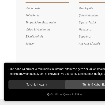
Hakkımızda
Yeni Üyelik
Felsefemiz
Şifre Hatırlatma
Timpaniden Manzaralar
Sipariş Takibi
Video & Yazılarımız
Hesabınız
Etkinliklerimiz
Sepetiniz
İletişim
Alışveriş Listeniz
Size daha iyi hizmet verebilmek için internet sitemizde çerezler kullanılmakt
Politikaları Aydınlatma Metni’ni okuyabilir ve dilerseniz tercihlerinizi değiştireb
Tercihleri Ayarla
Tümünü Kabul Et
Gizlilik ve Çerez Politikası