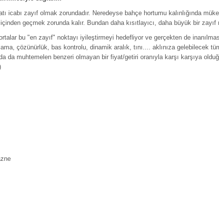
iyatı icabı zayıf olmak zorundadır. Neredeyse bahçe hortumu kalınlığında mü
in içinden geçmek zorunda kalır. Bundan daha kısıtlayıcı, daha büyük bir zayı
ortalar bu "en zayıf" noktayı iyileştirmeyi hedefliyor ve gerçekten de inanılma
klama, çözünürlük, bas kontrolu, dinamik aralık, tını.... aklınıza gelebilecek 
 da muhtemelen benzeri olmayan bir fiyat/getiri oranıyla karşı karşıya olduğ
)
azne