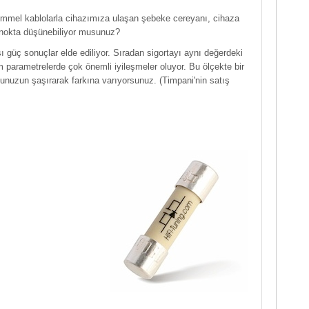
kemmel kablolarla cihazımıza ulaşan şebeke cereyanı, cihaza
f nokta düşünebiliyor musunuz?
sı güç sonuçlar elde ediliyor. Sıradan sigortayı aynı değerdeki
tüm parametrelerde çok önemli iyileşmeler oluyor. Bu ölçekte bir
unuzun şaşırarak farkına varıyorsunuz. (Timpani'nin satış