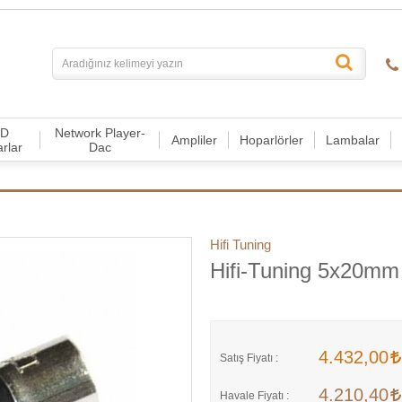
CD
Network Player-
Ampliler
Hoparlörler
Lambalar
arlar
Dac
Hifi Tuning
Hifi-Tuning 5x20m
4.432,00
Satış Fiyatı :
4.210,40
Havale Fiyatı :