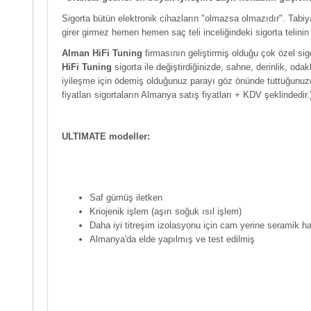
Sigorta bütün elektronik cihazların "olmazsa olmazıdır". Tab
girer girmez hemen hemen saç teli inceliğindeki sigorta telin
Alman HiFi Tuning
firmasının geliştirmiş olduğu çok özel sig
HiFi Tuning
sigorta ile değiştirdiğinizde, sahne, derinlik, oda
iyileşme için ödemiş olduğunuz parayı göz önünde tuttuğunuzda
fiyatları sigortaların Almanya satış fiyatları + KDV şeklindedir.
ULTIMATE modeller:
Saf gümüş iletken
Kriojenik işlem (aşırı soğuk ısıl işlem)
Daha iyi titreşim izolasyonu için cam yerine seramik h
Almanya'da elde yapılmış ve test edilmiş