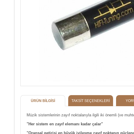
ÜRÜN BILGISI
TAKSIT SEÇENEKLERI
YOR
Müzik sistemlerinin zayıf noktalarıyla ilgili iki önemli (ve muh
"Her sistem en zayıf elemanı kadar çalar"
"Oransal getirisi en büyük iyileşme zayıf noktanın güçlend