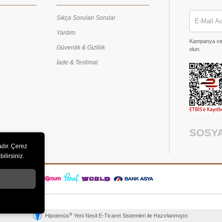
Sıkça Sorulan Sorular
Yardım
Kampanya ve h
Güvenlik & Gizlilik
olun.
İade & Teslimat
SOSY
adır. Çerez
ilirsiniz.
®
Hipotenüs
Yeni Nesil E-Ticaret Sistemleri ile Hazırlanmıştır.