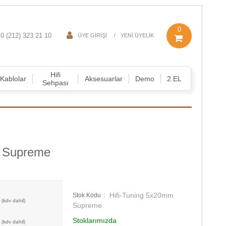
0
0 (212) 323 21 10
ÜYE GIRIŞI
YENI ÜYELIK
Hifi
Kablolar
Aksesuarlar
Demo
2.EL
Sehpası
m Supreme
Hifi-Tuning 5x20mm
Stok Kodu
Supreme
Stoklarımızda