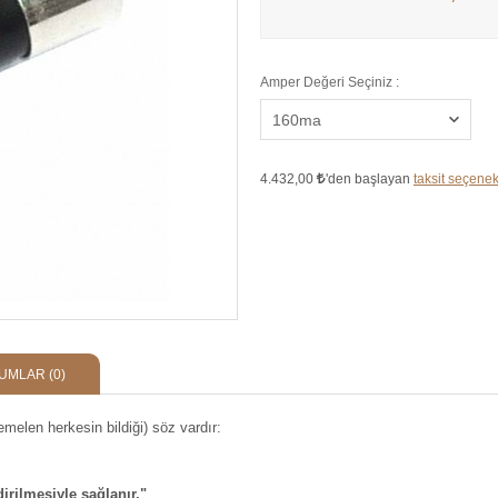
Amper Değeri Seçiniz :
4.432,00
'den başlayan
taksit seçenekl
UMLAR
(0)
temelen herkesin bildiği) söz vardır:
irilmesiyle sağlanır."