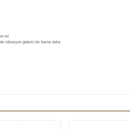
en t
el
de vibrasyon giderici bir hazne daha