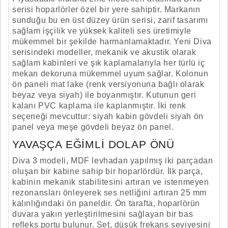
serisi hoparlörler özel bir yere sahiptir. Markanın
sunduğu bu en üst düzey ürün serisi, zarif tasarımı
sağlam işçilik ve yüksek kaliteli ses üretimiyle
mükemmel bir şekilde harmanlamaktadır. Yeni Diva
serisindeki modeller, mekanik ve akustik olarak
sağlam kabinleri ve şık kaplamalarıyla her türlü iç
mekan dekoruna mükemmel uyum sağlar. Kolonun
ön paneli mat lake (renk versiyonuna bağlı olarak
beyaz veya siyah) ile boyanmıştır. Kutunun geri
kalanı PVC kaplama ile kaplanmıştır. İki renk
seçeneği mevcuttur: siyah kabin gövdeli siyah ön
panel veya meşe gövdeli beyaz ön panel.
YAVAŞÇA EĞIMLI DOLAP ÖNÜ
Diva 3 modeli, MDF levhadan yapılmış iki parçadan
oluşan bir kabine sahip bir hoparlördür. İlk parça,
kabinin mekanik stabilitesini artıran ve istenmeyen
rezonansları önleyerek ses netliğini artıran 25 mm
kalınlığındaki ön paneldir. Ön tarafta, hoparlörün
duvara yakın yerleştirilmesini sağlayan bir bas
refleks portu bulunur. Set, düşük frekans seviyesini