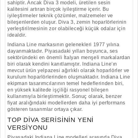
sahiptir. Ancak Diva 3 modeli, üretilen sesin
kalitesini artıran birçok iyileştirme içerir. Bu
iyileştirmeler teknik çözümler, malzemeler ve
bileşenlerden oluşur. Diva 3, zemin hoparlörlerinin
yerleştirilmesinin zor olabileceği küçük odalar için
idealdir.
Indiana Line markasının gelenekleri 1977 yılına
dayanmaktadır. Piyasadaki yılları boyunca, ses
sektöründeki en önemli İtalyan menşeli markalardan
biri olarak kendini kanıtlamıştır. Indiana Line'ın
mevcut ürün yelpazesi ağırlıklı olarak hoparlörler ve
kurulum hoparlörlerinden oluşmaktadır. Indiana Line
ekipman tasarımcılarının temel hedeflerinden biri,
en yüksek kalitede işçiliği rasyonel bileşen
kullanımıyla birleştirmektir. Sonuç olarak, benzer
fiyat aralığındaki modellerden daha iyi performans
gösteren tasarımlar ortaya çıkar.
TOP DIVA SERISININ YENI
VERSIYONU
Piyasadaki Indiana Line modelleri arasında Diva