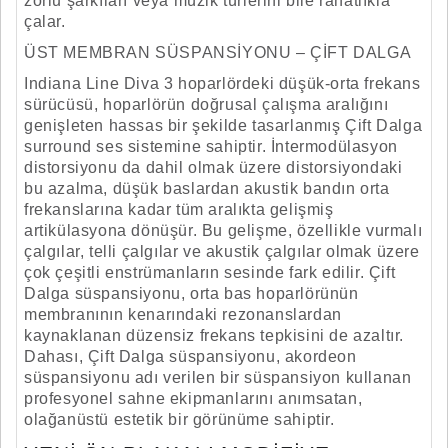
zorlu şarkıları veya müzik türlerini bile rahatlıkla
çalar.
ÜST MEMBRAN SÜSPANSIYONU – ÇIFT DALGA
Indiana Line Diva 3 hoparlördeki düşük-orta frekans
sürücüsü, hoparlörün doğrusal çalışma aralığını
genişleten hassas bir şekilde tasarlanmış Çift Dalga
surround ses sistemine sahiptir. İntermodülasyon
distorsiyonu da dahil olmak üzere distorsiyondaki
bu azalma, düşük baslardan akustik bandın orta
frekanslarına kadar tüm aralıkta gelişmiş
artikülasyona dönüşür. Bu gelişme, özellikle vurmalı
çalgılar, telli çalgılar ve akustik çalgılar olmak üzere
çok çeşitli enstrümanların sesinde fark edilir. Çift
Dalga süspansiyonu, orta bas hoparlörünün
membranının kenarındaki rezonanslardan
kaynaklanan düzensiz frekans tepkisini de azaltır.
Dahası, Çift Dalga süspansiyonu, akordeon
süspansiyonu adı verilen bir süspansiyon kullanan
profesyonel sahne ekipmanlarını anımsatan,
olağanüstü estetik bir görünüme sahiptir.