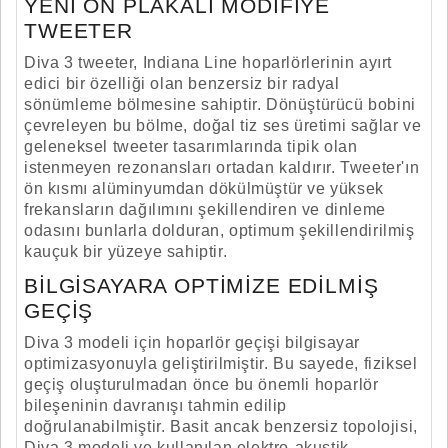
YENI ÖN PLAKALI MODIFIYE
TWEETER
Diva 3 tweeter, Indiana Line hoparlörlerinin ayırt
edici bir özelliği olan benzersiz bir radyal
sönümleme bölmesine sahiptir. Dönüştürücü bobini
çevreleyen bu bölme, doğal tiz ses üretimi sağlar ve
geleneksel tweeter tasarımlarında tipik olan
istenmeyen rezonansları ortadan kaldırır. Tweeter'ın
ön kısmı alüminyumdan dökülmüştür ve yüksek
frekansların dağılımını şekillendiren ve dinleme
odasını bunlarla dolduran, optimum şekillendirilmiş
kauçuk bir yüzeye sahiptir.
BILGISAYARA OPTIMIZE EDILMIŞ
GEÇIŞ
Diva 3 modeli için hoparlör geçişi bilgisayar
optimizasyonuyla geliştirilmiştir. Bu sayede, fiziksel
geçiş oluşturulmadan önce bu önemli hoparlör
bileşeninin davranışı tahmin edilip
doğrulanabilmiştir. Basit ancak benzersiz topolojisi,
Diva 3 modeli ve kullanılan elektro-akustik