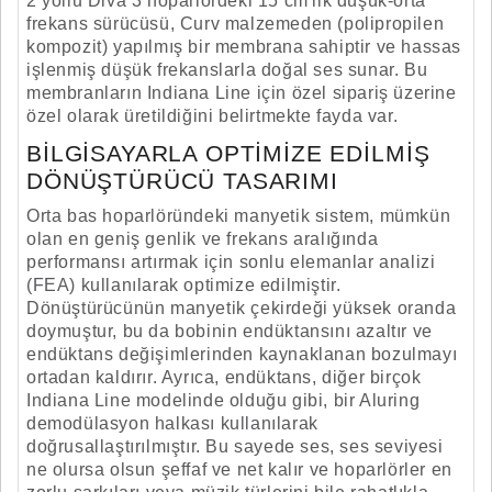
2 yollu Diva 3 hoparlördeki 15 cm'lik düşük-orta
frekans sürücüsü, Curv malzemeden (polipropilen
kompozit) yapılmış bir membrana sahiptir ve hassas
işlenmiş düşük frekanslarla doğal ses sunar. Bu
membranların Indiana Line için özel sipariş üzerine
özel olarak üretildiğini belirtmekte fayda var.
BILGISAYARLA OPTIMIZE EDILMIŞ
DÖNÜŞTÜRÜCÜ TASARIMI
Orta bas hoparlöründeki manyetik sistem, mümkün
olan en geniş genlik ve frekans aralığında
performansı artırmak için sonlu elemanlar analizi
(FEA) kullanılarak optimize edilmiştir.
Dönüştürücünün manyetik çekirdeği yüksek oranda
doymuştur, bu da bobinin endüktansını azaltır ve
endüktans değişimlerinden kaynaklanan bozulmayı
ortadan kaldırır. Ayrıca, endüktans, diğer birçok
Indiana Line modelinde olduğu gibi, bir Aluring
demodülasyon halkası kullanılarak
doğrusallaştırılmıştır. Bu sayede ses, ses seviyesi
ne olursa olsun şeffaf ve net kalır ve hoparlörler en