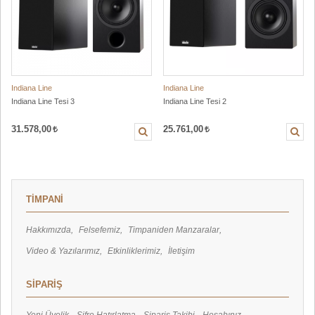
Indiana Line
Indiana Line
Indiana Line Tesi 3
Indiana Line Tesi 2
31.578,00
25.761,00
TİMPANİ
Hakkımızda
Felsefemiz
Timpaniden Manzaralar
Video & Yazılarımız
Etkinliklerimiz
İletişim
SİPARİŞ