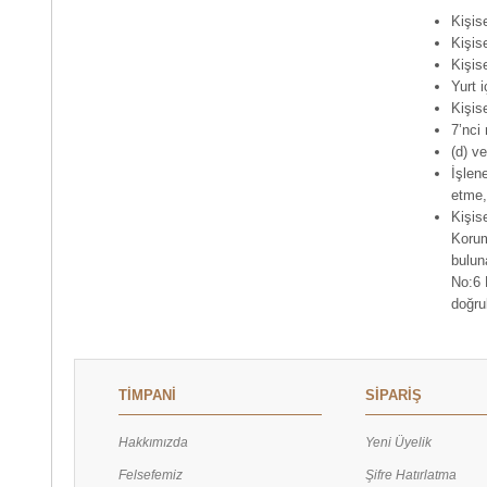
Kişis
Kişise
Kişis
Yurt i
Kişis
7’nci
(d) ve
İşlen
etme,
Kişis
Korum
bulun
No:6 
doğru
TİMPANİ
SİPARİŞ
Hakkımızda
Yeni Üyelik
Felsefemiz
Şifre Hatırlatma