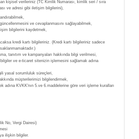
n kişisel verileriniz (TC Kimlik Numarası, kimlik seri / sıra
ı ve adresi gibi iletişim bilgilerini),
landırabilmek,
si, güncellenmesini ve cevaplanmasını sağlayabilmek,
işim bilgilerini kaydetmek,
caksa kredi kartı bilgileriniz. (Kredi kartı bilgileriniz sadece
e saklanmamaktadır.)
ama, tanıtım ve kampanyaları hakkında bilgi verilmesi,
bilgiler ve e-ticaret sitenizin işlemesini sağlamak adına
i yasal sorumluluk süreçleri,
hakkında müşterilerimizi bilgilendirmek,
mek adına KVKK'nın 5.ve 6.maddelerine göre veri işleme kuralları
ik No, Vergi Dairesi)
mesi
ilişkin bilgiler.