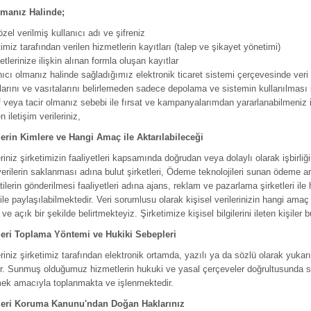
lmanız Halinde;
zel verilmiş kullanıcı adı ve şifreniz
timiz tarafından verilen hizmetlerin kayıtları (talep ve şikayet yönetimi)
tlerinize ilişkin alınan formla oluşan kayıtlar
nıcı olmanız halinde sağladığımız elektronik ticaret sistemi çerçevesinde ver
arını ve vasıtalarını belirlemeden sadece depolama ve sistemin kullanılması ile
 veya tacir olmanız sebebi ile fırsat ve kampanyalarımdan yararlanabilmeniz içi
n iletişim verileriniz,
ilerin Kimlere ve Hangi Amaç ile Aktarılabileceği
leriniz şirketimizin faaliyetleri kapsamında doğrudan veya dolaylı olarak işbirl
 verilerin saklanması adına bulut şirketleri, Ödeme teknolojileri sunan ödeme 
etilerin gönderilmesi faaliyetleri adına ajans, reklam ve pazarlama şirketleri il
 ile paylaşılabilmektedir. Veri sorumlusu olarak kişisel verilerinizin hangi ama
e açık bir şekilde belirtmekteyiz. Şirketimize kişisel bilgilerini ileten kişiler
ileri Toplama Yöntemi ve Hukiki Sebepleri
leriniz şirketimiz tarafından elektronik ortamda, yazılı ya da sözlü olarak yu
ir. Sunmuş olduğumuz hizmetlerin hukuki ve yasal çerçeveler doğrultusunda 
mek amacıyla toplanmakta ve işlenmektedir.
ileri Koruma Kanunu'ndan Doğan Haklarınız