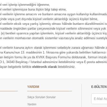
el veri işlenip işlenmediğini öğrenme,
l verileri işlenmişse buna ilişkin bilgi talep etme,
el verilerin işlenme amacını ve bunların amacına uygun kullanılıp kullanılmad
çinde veya yurt dışında kişisel verilerin aktarıldığı üçüncü kişileri bilme,
el verilerin eksik veya yanlış işlenmiş olması hâlinde bunların düzeltilmesini i
 maddede öngörülen şartlar çerçevesinde kişisel verilerin silinmesini veya yok
 (e) bentleri uyarınca yapılan işlemlerin, kişisel verilerin aktarıldığı üçüncü kiş
en verilerin münhasıran otomatik sistemler vasıtasıyla analiz edilmesi suretiyl
el verilerin kanuna aykırı olarak işlenmesi sebebiyle zarara uğraması hâlinde zar
a Kanunu'nun 13. maddesinin 1. fıkrasına göre yukarıda belirtilen haklarınızı 
an iletişim formu ile ya da KVKK Başvuru Formu'nu doldurarak, formun imzal
D:1, 34340 Beşiktaş / İstanbul adresimize iletebilirsiniz veya E-posta adresin
layan belgelerle birlikte
elektronik olarak
iletebilirsiniz.
YARDIM
E-BÜLTEN
Sıkça Sorulan Sorular
Yardım