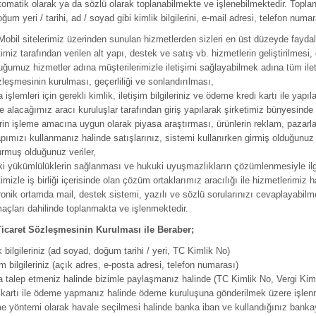
otomatik olarak ya da sözlü olarak toplanabilmekte ve işlenebilmektedir. Toplana
um yeri / tarihi, ad / soyad gibi kimlik bilgilerini, e-mail adresi, telefon numaras
obil sitelerimiz üzerinden sunulan hizmetlerden sizleri en üst düzeyde fayda
timiz tarafından verilen alt yapı, destek ve satış vb. hizmetlerin geliştirilme
ğumuz hizmetler adına müşterilerimizle iletişimi sağlayabilmek adına tüm ilet
zleşmesinin kurulması, geçerliliği ve sonlandırılması,
 işlemleri için gerekli kimlik, iletişim bilgileriniz ve ödeme kredi kartı ile yapıla
 alacağımız aracı kuruluşlar tarafından giriş yapılarak şirketimiz bünyesind
erin işleme amacına uygun olarak piyasa araştırması, ürünlerin reklam, pazarl
apımızı kullanmanız halinde satışlarınız, sistemi kullanırken girmiş olduğunuz 
urmuş olduğunuz veriler,
i yükümlülüklerin sağlanması ve hukuki uyuşmazlıkların çözümlenmesiyle ilgil
timizle iş birliği içerisinde olan çözüm ortaklarımız aracılığı ile hizmetlerimiz 
ronik ortamda mail, destek sistemi, yazılı ve sözlü sorularınızı cevaplayabil
açları dahilinde toplanmakta ve işlenmektedir.
Ticaret Sözleşmesinin Kurulması ile Beraber;
k bilgileriniz (ad soyad, doğum tarihi / yeri, TC Kimlik No)
im bilgileriniz (açık adres, e-posta adresi, telefon numarası)
a talep etmeniz halinde bizimle paylaşmanız halinde (TC Kimlik No, Vergi Kiml
 kartı ile ödeme yapmanız halinde ödeme kuruluşuna gönderilmek üzere işlen
 yöntemi olarak havale seçilmesi halinde banka iban ve kullandığınız bankaya 