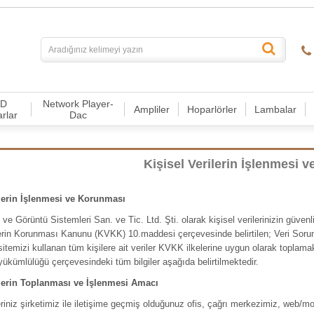
CD
Network Player-
Ampliler
Hoparlörler
Lambalar
arlar
Dac
Kişisel Verilerin İşlenmesi 
ilerin İşlenmesi ve Korunması
ve Görüntü Sistemleri San. ve Tic. Ltd. Şti. olarak kişisel verilerinizin güvenl
lerin Korunması Kanunu (KVKK) 10.maddesi çerçevesinde belirtilen; Veri Sorumlu
sitemizi kullanan tüm kişilere ait veriler KVKK ilkelerine uygun olarak topla
ükümlülüğü çerçevesindeki tüm bilgiler aşağıda belirtilmektedir.
ilerin Toplanması ve İşlenmesi Amacı
leriniz şirketimiz ile iletişime geçmiş olduğunuz ofis, çağrı merkezimiz, web/