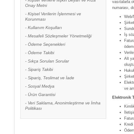
Kişisel Verilere İlişkin Beyan ve Rıza
vasıtalarla 
Onay Metni
numarası, doğ
Kişisel Verilerin İşlenmesi ve
Web/M
Korunması
Şirke
Kullanım Koşulları
Sundu
İş sö
Mesafeli Sözleşmeler Yönetmeliği
Fatura
Ödeme Seçenekleri
ödeme
Ödeme Takibi
Veril
Alt y
Sıkça Sorulan Sorular
oluşt
Sipariş Takibi
Hukuk
Şirke
Sipariş, Teslimat ve İade
Elekt
Sosyal Medya
ve am
Ürün Garantisi
Elektronik 
Veri Saklama, Anonimleştirme ve İmha
Kimli
Politikası
İletiş
Fatur
Kredi
Ödeme