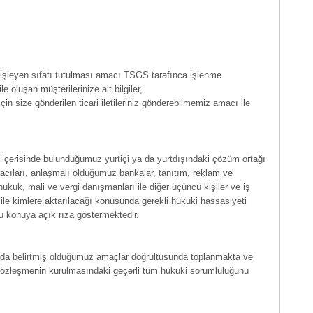
i işleyen sıfatı tutulması amacı TSGS tarafınca işlenme
 oluşan müşterilerinize ait bilgiler,
n size gönderilen ticari iletileriniz gönderebilmemiz amacı ile
iği içerisinde bulunduğumuz yurtiçi ya da yurtdışındaki çözüm ortağı
aracıları, anlaşmalı olduğumuz bankalar, tanıtım, reklam ve
e hukuk, mali ve vergi danışmanları ile diğer üçüncü kişiler ve iş
ç ile kimlere aktarılacağı konusunda gerekli hukuki hassasiyeti
 bu konuya açık rıza göstermektedir.
karıda belirtmiş olduğumuz amaçlar doğrultusunda toplanmakta ve
sözleşmenin kurulmasındaki geçerli tüm hukuki sorumluluğunu