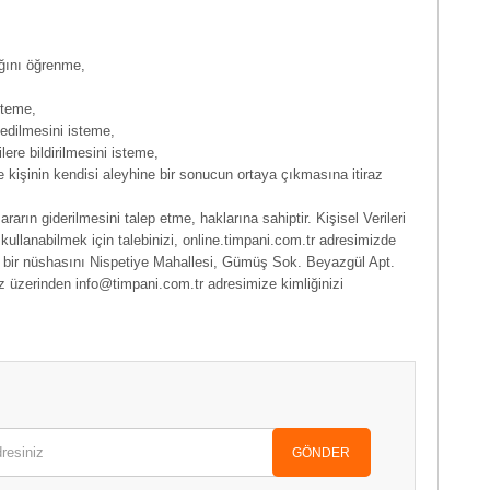
ığını öğrenme,
steme,
 edilmesini isteme,
ilere bildirilmesini isteme,
e kişinin kendisi aleyhine bir sonucun ortaya çıkmasına itiraz
arın giderilmesini talep etme, haklarına sahiptir. Kişisel Verileri
kullanabilmek için talebinizi, online.timpani.com.tr adresimizde
ı bir nüshasını Nispetiye Mahallesi, Gümüş Sok. Beyazgül Apt.
iz üzerinden info@timpani.com.tr adresimize kimliğinizi
GÖNDER