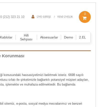
0
0 (212) 323 21 10
ÜYE GIRIŞI
YENI ÜYELIK
Hifi
Kablolar
Aksesuarlar
Demo
2.EL
Sehpası
ve Korunması
iği konusundaki hassasiyetimizi belirtmek isteriz. 6698 sayılı
su sıfatı ile şirketimizle bağlantılı potansiyel müşteri adayları,
makta, işlemekte ve muhafaza edilmektedir. Bu bağlamda
mobil sitemiz, e-posta, sosyal medya mecralarımız ve benzeri