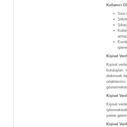
Kullanıcı O
Size ö
Şirke
Şikaye
Kulla
amaçl
Esnaf
işlene
Kişisel Ver
Kişisel veri
kuruluşları,
elektronik il
ortaklarımız
göstermekte v
Kişisel Ver
Kişisel veri
işlenmekted
yerine getir
Kişisel Ver