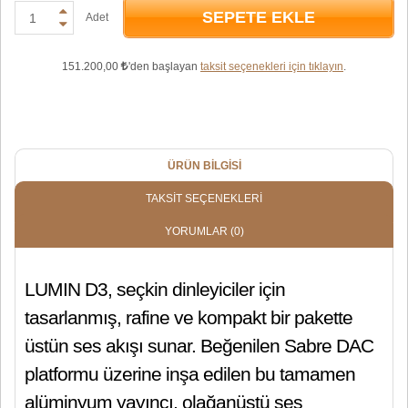
SEPETE EKLE
Adet
151.200,00
'den başlayan
taksit seçenekleri için tıklayın
.
ÜRÜN BILGISI
TAKSIT SEÇENEKLERI
YORUMLAR
(0)
LUMIN D3, seçkin dinleyiciler için
tasarlanmış, rafine ve kompakt bir pakette
üstün ses akışı sunar. Beğenilen Sabre DAC
platformu üzerine inşa edilen bu tamamen
alüminyum yayıncı, olağanüstü ses