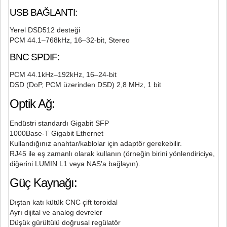
USB BAĞLANTI:
Yerel DSD512 desteği
PCM 44.1–768kHz, 16–32-bit, Stereo
BNC SPDIF:
PCM 44.1kHz–192kHz, 16–24-bit
DSD (DoP, PCM üzerinden DSD) 2,8 MHz, 1 bit
Optik Ağ:
Endüstri standardı Gigabit SFP
1000Base-T Gigabit Ethernet
Kullandığınız anahtar/kablolar için adaptör gerekebilir.
RJ45 ile eş zamanlı olarak kullanın (örneğin birini yönlendiriciye,
diğerini LUMIN L1 veya NAS'a bağlayın).
Güç Kaynağı:
Dıştan katı kütük CNC çift toroidal
Ayrı dijital ve analog devreler
Düşük gürültülü doğrusal regülatör