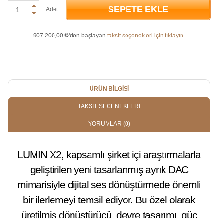
SEPETE EKLE
Adet
907.200,00
'den başlayan
taksit seçenekleri için tıklayın
.
ÜRÜN BILGISI
TAKSIT SEÇENEKLERI
YORUMLAR
(0)
LUMIN X2, kapsamlı şirket içi araştırmalarla
geliştirilen yeni tasarlanmış ayrık DAC
mimarisiyle dijital ses dönüştürmede önemli
bir ilerlemeyi temsil ediyor. Bu özel olarak
üretilmiş dönüştürücü, devre tasarımı, güç