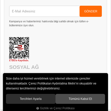
GÖNDER
Kampanya ve haberlerimiz hakkında bilgi sahibi olmak için lütfen e-
bültenimize üye olun.
SOSYAL AĞ
Size daha iyi hizmet verebilmek için internet sitemizde çerezler
kullanılmaktadır. Çerez Politikaları Aydınlatma Metni’ni okuyabilir ve
dilerseniz tercihlerinizi değiştirebilirsiniz.
Tercihleri Ayarla
Tümünü Kabul Et
© 2018 Timpani Ses ve Görüntü Sistemleri San. ve Tic. Ltd. Şti.
Gizlilik ve Çerez Politikası