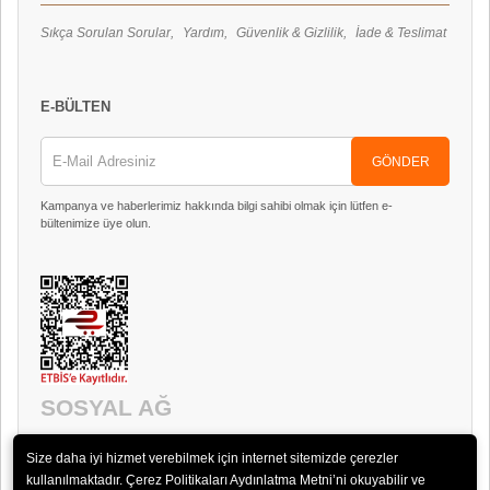
Sıkça Sorulan Sorular
Yardım
Güvenlik & Gizlilik
İade & Teslimat
E-BÜLTEN
GÖNDER
Kampanya ve haberlerimiz hakkında bilgi sahibi olmak için lütfen e-
bültenimize üye olun.
SOSYAL AĞ
Size daha iyi hizmet verebilmek için internet sitemizde çerezler
kullanılmaktadır. Çerez Politikaları Aydınlatma Metni’ni okuyabilir ve