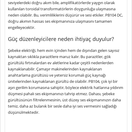
seviyelerdeki doğru akım bile, amplifikatörlerde yaygın olarak
kullanılan toroidal transformatörlerin doygunluğa ulaşmasına
neden olabilir. Bu, verimliliklerini düşürür ve sesi etkiler. PB104 DC,
doğru akımın hassas ses ekipmanınıza ulaşmasını tamamen
engelleyecektir.
Güç düzenleyicilere neden ihtiyaç duyulur?
Şebeke elektriği, hem evin içinden hem de dışından gelen sayısız
kaynaktan sıklıkla parazitlere maruz kalır. Bu parazitler, gök
gürültülü fırtınalardan ev aletlerine kadar çeşitli nedenlerden
kaynaklanabilir. Çamaşır makinelerinden kaynaklanan
anahtarlama gürültüsü ve yetersiz korumalı güç kaynağı
ünitelerinden kaynaklanan gürültü de olabilir. PB104, çok iyi bir
aşırı gerilim korumasına sahiptir, böylece elektrik hatlarına yıldırım
düşmesi pahalı ses ekipmanınızı tahrip etmez. Dahası, şebeke
gürültüsünün filtrelenmesinin, üst düzey ses ekipmanınızın daha
temiz, daha az bulanık bir sesle daha iyi ses vermesini sağladığı
düşünülmektedir.