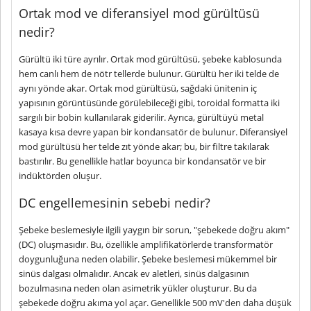
Ortak mod ve diferansiyel mod gürültüsü
nedir?
Gürültü iki türe ayrılır. Ortak mod gürültüsü, şebeke kablosunda
hem canlı hem de nötr tellerde bulunur. Gürültü her iki telde de
aynı yönde akar. Ortak mod gürültüsü, sağdaki ünitenin iç
yapısının görüntüsünde görülebileceği gibi, toroidal formatta iki
sargılı bir bobin kullanılarak giderilir. Ayrıca, gürültüyü metal
kasaya kısa devre yapan bir kondansatör de bulunur. Diferansiyel
mod gürültüsü her telde zıt yönde akar; bu, bir filtre takılarak
bastırılır. Bu genellikle hatlar boyunca bir kondansatör ve bir
indüktörden oluşur.
DC engellemesinin sebebi nedir?
Şebeke beslemesiyle ilgili yaygın bir sorun, "şebekede doğru akım"
(DC) oluşmasıdır. Bu, özellikle amplifikatörlerde transformatör
doygunluğuna neden olabilir. Şebeke beslemesi mükemmel bir
sinüs dalgası olmalıdır. Ancak ev aletleri, sinüs dalgasının
bozulmasına neden olan asimetrik yükler oluşturur. Bu da
şebekede doğru akıma yol açar. Genellikle 500 mV'den daha düşük