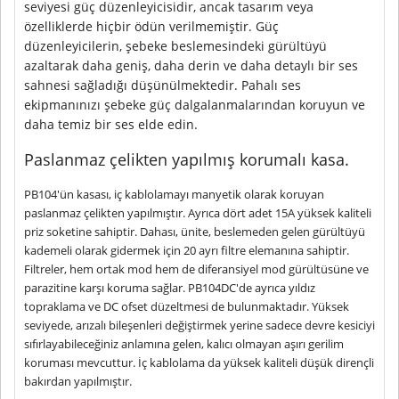
seviyesi güç düzenleyicisidir, ancak tasarım veya
özelliklerde hiçbir ödün verilmemiştir. Güç
düzenleyicilerin, şebeke beslemesindeki gürültüyü
azaltarak daha geniş, daha derin ve daha detaylı bir ses
sahnesi sağladığı düşünülmektedir. Pahalı ses
ekipmanınızı şebeke güç dalgalanmalarından koruyun ve
daha temiz bir ses elde edin.
Paslanmaz çelikten yapılmış korumalı kasa.
PB104'ün kasası, iç kablolamayı manyetik olarak koruyan
paslanmaz çelikten yapılmıştır. Ayrıca dört adet 15A yüksek kaliteli
priz soketine sahiptir. Dahası, ünite, beslemeden gelen gürültüyü
kademeli olarak gidermek için 20 ayrı filtre elemanına sahiptir.
Filtreler, hem ortak mod hem de diferansiyel mod gürültüsüne ve
parazitine karşı koruma sağlar. PB104DC'de ayrıca yıldız
topraklama ve DC ofset düzeltmesi de bulunmaktadır. Yüksek
seviyede, arızalı bileşenleri değiştirmek yerine sadece devre kesiciyi
sıfırlayabileceğiniz anlamına gelen, kalıcı olmayan aşırı gerilim
koruması mevcuttur. İç kablolama da yüksek kaliteli düşük dirençli
bakırdan yapılmıştır.