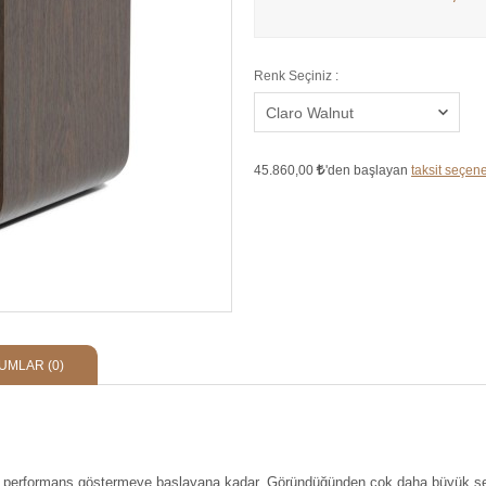
Renk Seçiniz :
45.860,00
'den başlayan
taksit seçenek
UMLAR
(0)
n performans göstermeye başlayana kadar. Göründüğünden çok daha büyük ses 