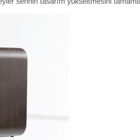
eyler serinin tasarım yükseltmesini tamamla