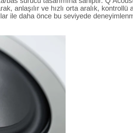
bas sürücü tasarımına sahiptir. Q Acoustic
rak, anlaşılır ve hızlı orta aralık, kontroll
nslar ile daha önce bu seviyede deneyimlen