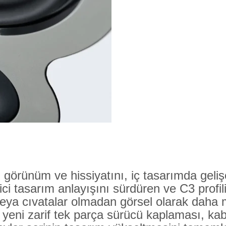
n görünüm ve hissiyatını, iç tasarımda geli
eyici tasarım anlayışını sürdüren ve C3 prof
i veya cıvatalar olmadan görsel olarak daha 
ni zarif tek parça sürücü kaplaması, kabin