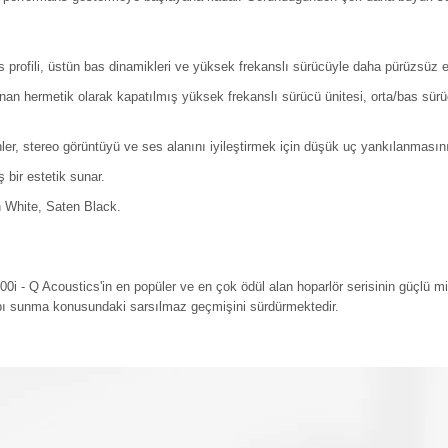
s profili, üstün bas dinamikleri ve yüksek frekanslı sürücüyle daha pürüzsüz 
anan hermetik olarak kapatılmış yüksek frekanslı sürücü ünitesi, orta/bas 
r, stereo görüntüyü ve ses alanını iyileştirmek için düşük uç yankılanmasını 
bir estetik sunar.
 White, Saten Black.
00i - Q Acoustics'in en popüler ve en çok ödül alan hoparlör serisinin güçlü mi
apı sunma konusundaki sarsılmaz geçmişini sürdürmektedir.