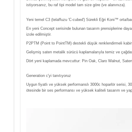
istiyorsanız, bu raf tipi model tam size göre (ve alanınıza).
Yeni temel C3 (telaffuzu 'C-cubed') Sürekli Eğri Koni™ orta/ba
En yeni Concept serisinde bulunan tasarım prensiplerine day
izole edilmiştir.
P2PTM (Point to PointTM) destekli düşük renklendirmeli kabinle
Gelişmiş saten metalik sürücü kaplamalarıyla temiz ve çağdaş 
Dört yeni kaplamada mevcuttur: Pin Oak, Claro Walnut, Saten
Generation c'yi tanıtıyoruz
Uygun fiyatlı ve yüksek performanslı 3000c hoparlör serisi, 30
ötesinde bir ses performansı ve yüksek kaliteli tasarım ve y