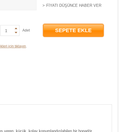
FIYATI DÜŞÜNCE HABER VER
SEPETE EKLE
Adet
leri için tıklayın
.
veren, küçük, kolay konumlandırılabilen bir hoparlör