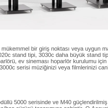
mükemmel bir giriş noktası veya uygun mali
3020c stand tipi, 3030c daha büyük stand ti
rlörü, ev sineması hoparlör kurulumu için
000c serisi müziğinizi veya filmlerinizi can
 ödüllü 5000 serisinde ve M40 güçlendirilmiş