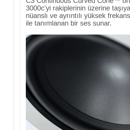
C3 Continuous Curved Cone™ orta/
3000c'yi rakiplerinin üzerine taşıya
nüanslı ve ayrıntılı yüksek freka
ile tanımlanan bir ses sunar.