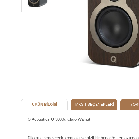
ÜRÜN BILGISI
TAKSIT SEÇENEKLERI
YOR
Q Acoustics Q 3030c Claro Walnut
Dikkat çekmeyecek kompakt ve gizli bir hoparlör - en azında