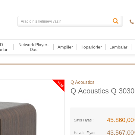
CD
Network Player-
Ampliler
Hoparlörler
Lambalar
arlar
Dac
Q Acoustics
YENI
Q Acoustics Q 3030
45.860,0
Satış Fiyatı :
43.567,0
Havale Fiyatı :