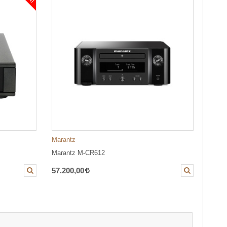
Marantz
Maran
Marantz M-CR612
Maran
57.200,00
76.1