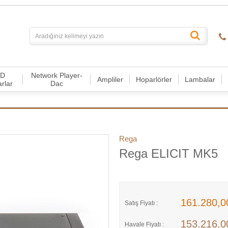
CD
Network Player-
Ampliler
Hoparlörler
Lambalar
arlar
Dac
Rega
Rega ELICIT MK5
161.280,
Satış Fiyatı :
153.216,
Havale Fiyatı :