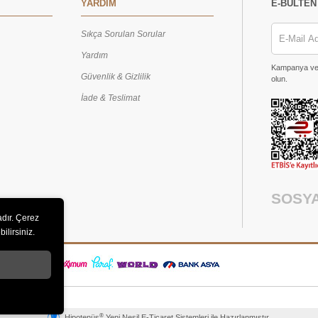
YARDIM
E-BÜLTEN
Sıkça Sorulan Sorular
Yardım
Kampanya ve h
Güvenlik & Gizlilik
olun.
İade & Teslimat
SOSY
adır. Çerez
ilirsiniz.
®
Hipotenüs
Yeni Nesil E-Ticaret Sistemleri ile Hazırlanmıştır.