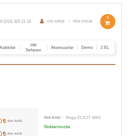
0
0 (212) 323 21 10
ÜYE GIRIŞI
YENI ÜYELIK
Hifi
Kablolar
Aksesuarlar
Demo
2.EL
Sehpası
Rega ELICIT MK5
Stok Kodu
00
Stoklarımızda
00