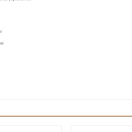
si
esi