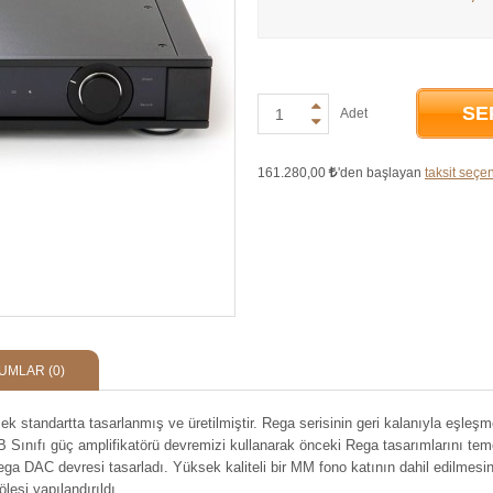
SE
Adet
161.280,00
'den başlayan
taksit seçen
UMLAR
(0)
k standartta tasarlanmış ve üretilmiştir. Rega serisinin geri kalanıyla eşle
Sınıfı güç amplifikatörü devremizi kullanarak önceki Rega tasarımlarını temel
Rega DAC devresi tasarladı. Yüksek kaliteli bir MM fono katının dahil edilmesin
lesi yapılandırıldı.