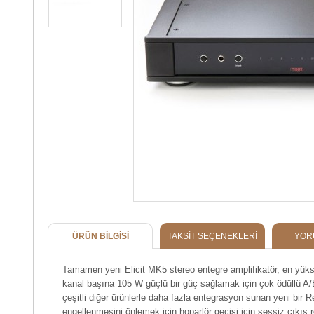
ÜRÜN BILGISI
TAKSIT SEÇENEKLERI
YOR
Tamamen yeni Elicit MK5 stereo entegre amplifikatör, en yükse
kanal başına 105 W güçlü bir güç sağlamak için çok ödüllü A/B 
çeşitli diğer ürünlerle daha fazla entegrasyon sunan yeni bir 
engellenmesini önlemek için hoparlör geçişi için sessiz çıkış rö