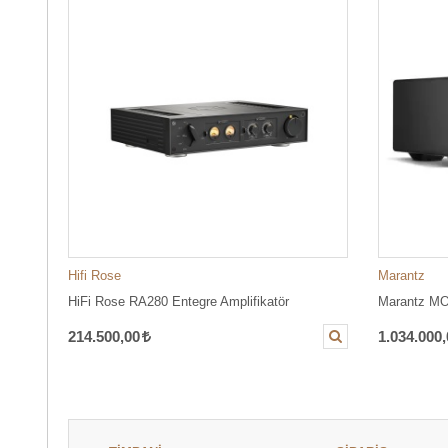
Hifi Rose
Marantz
HiFi Rose RA280 Entegre Amplifikatör
Marantz M
214.500,00
1.034.000