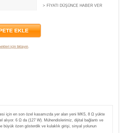
FIYATI DÜŞÜNCE HABER VER
PETE EKLE
ekleri için tıklayın
.
şmesi için en son özel kasamızda yer alan yeni MK5, 8 Ω yükte
 alıyor. 6 Ω da (127 W). Mühendislerimiz, dijital bağlantı ve
e büyük özen gösterdik ve kulaklık girişi, sinyal yolunun