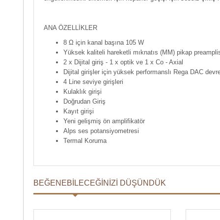
ANA ÖZELLİKLER
8 Ω için kanal başına 105 W
Yüksek kaliteli hareketli mıknatıs (MM) pikap preampli
2 x Dijital giriş - 1 x optik ve 1 x Co - Axial
Dijital girişler için yüksek performanslı Rega DAC devr
4 Line seviye girişleri
Kulaklık girişi
Doğrudan Giriş
Kayıt girişi
Yeni gelişmiş ön amplifikatör
Alps ses potansiyometresi
Termal Koruma
BEĞENEBILECEĞINIZI DÜŞÜNDÜK