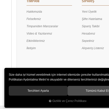
TİMPANİ
SİPARİŞ
Hakkımızda
Yeni Üyelik
Felsefemiz
Şifre Hatırlatma
Timpaniden Manzaralar
Sipariş Takibi
Video & Yazılarımız
Hesabınız
Etkinliklerimiz
Sepetiniz
İletişim
Alışveriş Listeniz
Size daha iyi hizmet verebilmek için internet sitemizde çerezler kullanılmakt
Politikaları Aydınlatma Metni’ni okuyabilir ve dilerseniz tercihlerinizi değiştireb
Tercihleri Ayarla
Tümünü Kabul Et
Gizlilik ve Çerez Politikası