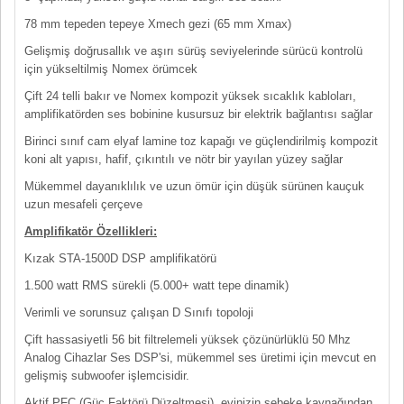
78 mm tepeden tepeye Xmech gezi (65 mm Xmax)
Gelişmiş doğrusallık ve aşırı sürüş seviyelerinde sürücü kontrolü
için yükseltilmiş Nomex örümcek
Çift 24 telli bakır ve Nomex kompozit yüksek sıcaklık kabloları,
amplifikatörden ses bobinine kusursuz bir elektrik bağlantısı sağlar
Birinci sınıf cam elyaf lamine toz kapağı ve güçlendirilmiş kompozit
koni alt yapısı, hafif, çıkıntılı ve nötr bir yayılan yüzey sağlar
Mükemmel dayanıklılık ve uzun ömür için düşük sürünen kauçuk
uzun mesafeli çerçeve
Amplifikatör Özellikleri:
Kızak STA-1500D DSP amplifikatörü
1.500 watt RMS sürekli (5.000+ watt tepe dinamik)
Verimli ve sorunsuz çalışan D Sınıfı topoloji
Çift hassasiyetli 56 bit filtrelemeli yüksek çözünürlüklü 50 Mhz
Analog Cihazlar Ses DSP'si, mükemmel ses üretimi için mevcut en
gelişmiş subwoofer işlemcisidir.
Aktif PFC (Güç Faktörü Düzeltmesi), evinizin şebeke kaynağından