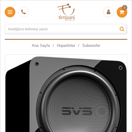
0
Ana Sayfa
Hoparlörler
Subwoofer