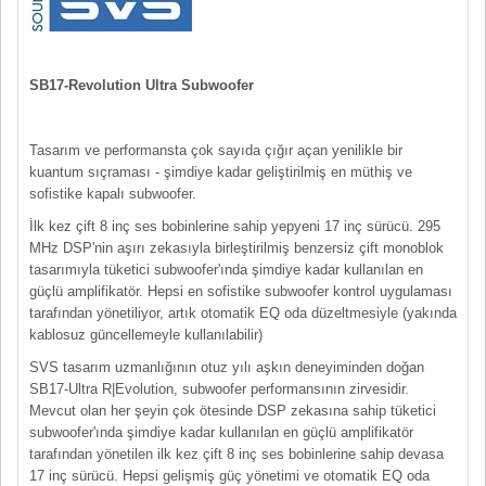
SB17-Revolution Ultra Subwoofer
Tasarım ve performansta çok sayıda çığır açan yenilikle bir
kuantum sıçraması - şimdiye kadar geliştirilmiş en müthiş ve
sofistike kapalı subwoofer.
İlk kez çift 8 inç ses bobinlerine sahip yepyeni 17 inç sürücü. 295
MHz DSP'nin aşırı zekasıyla birleştirilmiş benzersiz çift monoblok
tasarımıyla tüketici subwoofer'ında şimdiye kadar kullanılan en
güçlü amplifikatör. Hepsi en sofistike subwoofer kontrol uygulaması
tarafından yönetiliyor, artık otomatik EQ oda düzeltmesiyle (yakında
kablosuz güncellemeyle kullanılabilir)
SVS tasarım uzmanlığının otuz yılı aşkın deneyiminden doğan
SB17-Ultra R|Evolution, subwoofer performansının zirvesidir.
Mevcut olan her şeyin çok ötesinde DSP zekasına sahip tüketici
subwoofer'ında şimdiye kadar kullanılan en güçlü amplifikatör
tarafından yönetilen ilk kez çift 8 inç ses bobinlerine sahip devasa
17 inç sürücü. Hepsi gelişmiş güç yönetimi ve otomatik EQ oda