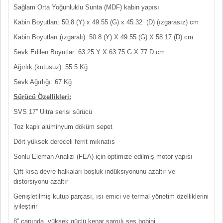
Sağlam Orta Yoğunluklu Sunta (MDF) kabin yapısı
Kabin Boyutları: 50.8 (Y) x 49.55 (G) x 45.32 (D) (ızgarasız) cm
Kabin Boyutları (ızgaralı): 50.8 (Y) X 49.55 (G) X 58.17 (D) cm
Sevk Edilen Boyutlar: 63.25 Y X 63.75 G X 77 D cm
Ağırlık (kutusuz): 55.5 Kğ
Sevk Ağırlığı: 67 Kğ
Sürücü Özellikleri:
SVS 17” Ultra serisi sürücü
Toz kaplı alüminyum döküm sepet
Dört yüksek dereceli ferrit mıknatıs
Sonlu Eleman Analizi (FEA) için optimize edilmiş motor yapısı
Çift kısa devre halkaları boşluk indüksiyonunu azaltır ve
distorsiyonu azaltır
Genişletilmiş kutup parçası, ısı emici ve termal yönetim özelliklerini
iyileştirir
8” çapında, yüksek güçlü kenar sargılı ses bobini