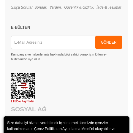
Sıkça Sorulan Sorular
Yardım
Güvenlik & Gizlilik
İade & Teslimat
E-BÜLTEN
GÖNDER
Kampanya ve haberlerimiz hakkında bilgi sahibi olmak için lütfen e-
bültenimize üye olun.
SOSYAL AĞ
Size daha iyi hizmet verebilmek için internet sitemizde çerezler
kullanılmaktadır. Çerez Politikaları Aydınlatma Metni’ni okuyabilir ve