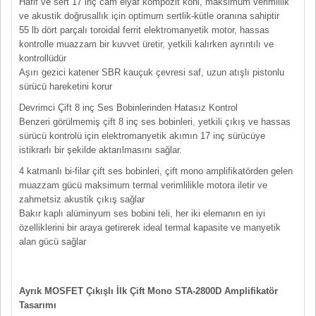
Hafif ve sert 17 inç cam elyaf kompozit koni, maksimum verimlilik
ve akustik doğrusallık için optimum sertlik-kütle oranına sahiptir
55 lb dört parçalı toroidal ferrit elektromanyetik motor, hassas
kontrolle muazzam bir kuvvet üretir, yetkili kalırken ayrıntılı ve
kontrollüdür
Aşırı gezici katener SBR kauçuk çevresi saf, uzun atışlı pistonlu
sürücü hareketini korur
Devrimci Çift 8 inç Ses Bobinlerinden Hatasız Kontrol
Benzeri görülmemiş çift 8 inç ses bobinleri, yetkili çıkış ve hassas
sürücü kontrolü için elektromanyetik akımın 17 inç sürücüye
istikrarlı bir şekilde aktarılmasını sağlar.
4 katmanlı bi-filar çift ses bobinleri, çift mono amplifikatörden gelen
muazzam gücü maksimum termal verimlilikle motora iletir ve
zahmetsiz akustik çıkış sağlar
Bakır kaplı alüminyum ses bobini teli, her iki elemanın en iyi
özelliklerini bir araya getirerek ideal termal kapasite ve manyetik
alan gücü sağlar
Ayrık MOSFET Çıkışlı İlk Çift Mono STA-2800D Amplifikatör
Tasarımı