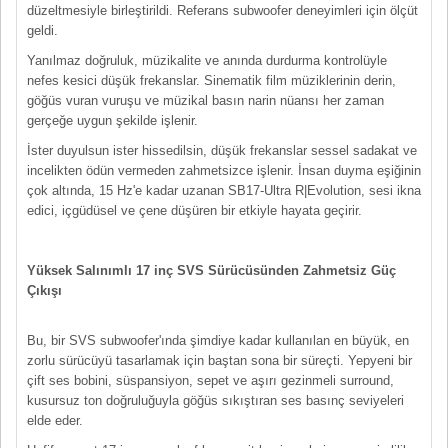
düzeltmesiyle birleştirildi. Referans subwoofer deneyimleri için ölçüt
geldi.
Yanılmaz doğruluk, müzikalite ve anında durdurma kontrolüyle
nefes kesici düşük frekanslar. Sinematik film müziklerinin derin,
göğüs vuran vuruşu ve müzikal basın narin nüansı her zaman
gerçeğe uygun şekilde işlenir.
İster duyulsun ister hissedilsin, düşük frekanslar sessel sadakat ve
incelikten ödün vermeden zahmetsizce işlenir. İnsan duyma eşiğinin
çok altında, 15 Hz'e kadar uzanan SB17-Ultra R|Evolution, sesi ikna
edici, içgüdüsel ve çene düşüren bir etkiyle hayata geçirir.
Yüksek Salınımlı 17 inç SVS Sürücüsünden Zahmetsiz Güç
Çıkışı
Bu, bir SVS subwoofer'ında şimdiye kadar kullanılan en büyük, en
zorlu sürücüyü tasarlamak için baştan sona bir süreçti. Yepyeni bir
çift ses bobini, süspansiyon, sepet ve aşırı gezinmeli surround,
kusursuz ton doğruluğuyla göğüs sıkıştıran ses basınç seviyeleri
elde eder.