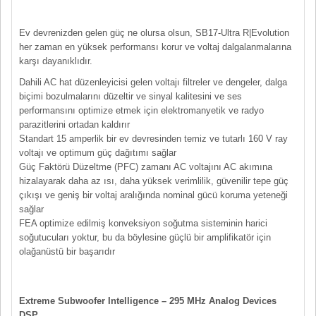
Ev devrenizden gelen güç ne olursa olsun, SB17-Ultra R|Evolution
her zaman en yüksek performansı korur ve voltaj dalgalanmalarına
karşı dayanıklıdır.
Dahili AC hat düzenleyicisi gelen voltajı filtreler ve dengeler, dalga
biçimi bozulmalarını düzeltir ve sinyal kalitesini ve ses
performansını optimize etmek için elektromanyetik ve radyo
parazitlerini ortadan kaldırır
Standart 15 amperlik bir ev devresinden temiz ve tutarlı 160 V ray
voltajı ve optimum güç dağıtımı sağlar
Güç Faktörü Düzeltme (PFC) zamanı AC voltajını AC akımına
hizalayarak daha az ısı, daha yüksek verimlilik, güvenilir tepe güç
çıkışı ve geniş bir voltaj aralığında nominal gücü koruma yeteneği
sağlar
FEA optimize edilmiş konveksiyon soğutma sisteminin harici
soğutucuları yoktur, bu da böylesine güçlü bir amplifikatör için
olağanüstü bir başarıdır
Extreme Subwoofer Intelligence – 295 MHz Analog Devices
DSP