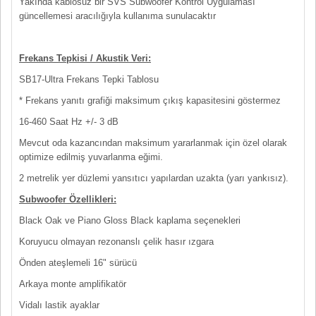
Yakında kablosuz bir SVS Subwoofer Kontrol Uygulaması
güncellemesi aracılığıyla kullanıma sunulacaktır
Frekans Tepkisi / Akustik Veri:
SB17-Ultra Frekans Tepki Tablosu
* Frekans yanıtı grafiği maksimum çıkış kapasitesini göstermez
16-460 Saat Hz +/- 3 dB
Mevcut oda kazancından maksimum yararlanmak için özel olarak
optimize edilmiş yuvarlanma eğimi.
2 metrelik yer düzlemi yansıtıcı yapılardan uzakta (yarı yankısız).
Subwoofer Özellikleri:
Black Oak ve Piano Gloss Black kaplama seçenekleri
Koruyucu olmayan rezonanslı çelik hasır ızgara
Önden ateşlemeli 16" sürücü
Arkaya monte amplifikatör
Vidalı lastik ayaklar