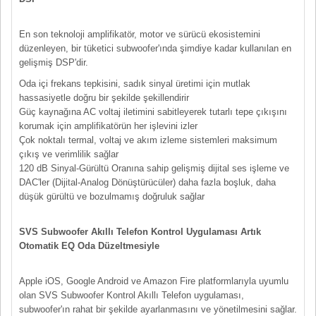
En son teknoloji amplifikatör, motor ve sürücü ekosistemini
düzenleyen, bir tüketici subwoofer'ında şimdiye kadar kullanılan en
gelişmiş DSP'dir.
Oda içi frekans tepkisini, sadık sinyal üretimi için mutlak
hassasiyetle doğru bir şekilde şekillendirir
Güç kaynağına AC voltaj iletimini sabitleyerek tutarlı tepe çıkışını
korumak için amplifikatörün her işlevini izler
Çok noktalı termal, voltaj ve akım izleme sistemleri maksimum
çıkış ve verimlilik sağlar
120 dB Sinyal-Gürültü Oranına sahip gelişmiş dijital ses işleme ve
DAC'ler (Dijital-Analog Dönüştürücüler) daha fazla boşluk, daha
düşük gürültü ve bozulmamış doğruluk sağlar
SVS Subwoofer Akıllı Telefon Kontrol Uygulaması Artık
Otomatik EQ Oda Düzeltmesiyle
Apple iOS, Google Android ve Amazon Fire platformlarıyla uyumlu
olan SVS Subwoofer Kontrol Akıllı Telefon uygulaması,
subwoofer'ın rahat bir şekilde ayarlanmasını ve yönetilmesini sağlar.