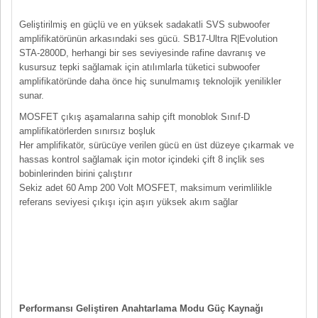
Geliştirilmiş en güçlü ve en yüksek sadakatli SVS subwoofer
amplifikatörünün arkasındaki ses gücü. SB17-Ultra R|Evolution
STA-2800D, herhangi bir ses seviyesinde rafine davranış ve
kusursuz tepki sağlamak için atılımlarla tüketici subwoofer
amplifikatöründe daha önce hiç sunulmamış teknolojik yenilikler
sunar.
MOSFET çıkış aşamalarına sahip çift monoblok Sınıf-D
amplifikatörlerden sınırsız boşluk
Her amplifikatör, sürücüye verilen gücü en üst düzeye çıkarmak ve
hassas kontrol sağlamak için motor içindeki çift 8 inçlik ses
bobinlerinden birini çalıştırır
Sekiz adet 60 Amp 200 Volt MOSFET, maksimum verimlilikle
referans seviyesi çıkışı için aşırı yüksek akım sağlar
Performansı Geliştiren Anahtarlama Modu Güç Kaynağı