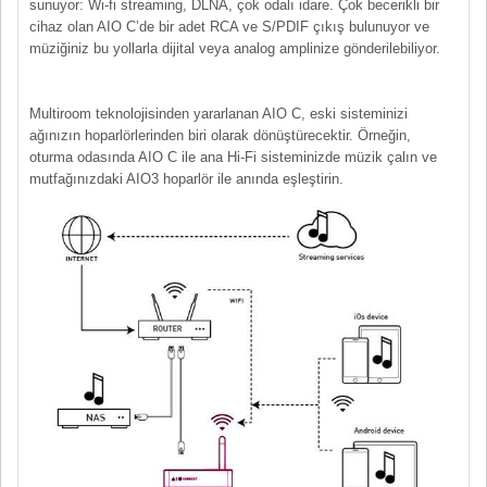
sunuyor: Wi-fi streaming, DLNA, çok odalı idare. Çok becerikli bir
cihaz olan AIO C’de bir adet RCA ve S/PDIF çıkış bulunuyor ve
müziğiniz bu yollarla dijital veya analog amplinize gönderilebiliyor.
Multiroom teknolojisinden yararlanan AIO C, eski sisteminizi
ağınızın hoparlörlerinden biri olarak dönüştürecektir. Örneğin,
oturma odasında AIO C ile ana Hi-Fi sisteminizde müzik çalın ve
mutfağınızdaki AIO3 hoparlör ile anında eşleştirin.