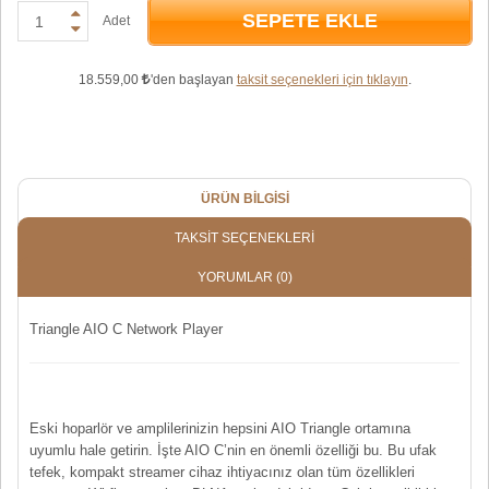
SEPETE EKLE
Adet
18.559,00
'den başlayan
taksit seçenekleri için tıklayın
.
ÜRÜN BILGISI
TAKSIT SEÇENEKLERI
YORUMLAR
(0)
Triangle AIO C Network Player
Eski hoparlör ve amplilerinizin hepsini AIO Triangle ortamına
uyumlu hale getirin. İşte AIO C’nin en önemli özelliği bu. Bu ufak
tefek, kompakt streamer cihaz ihtiyacınız olan tüm özellikleri