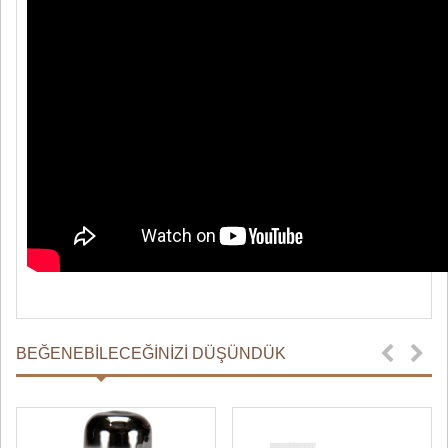
BEĞENEBILECEĞINIZI DÜŞÜNDÜK