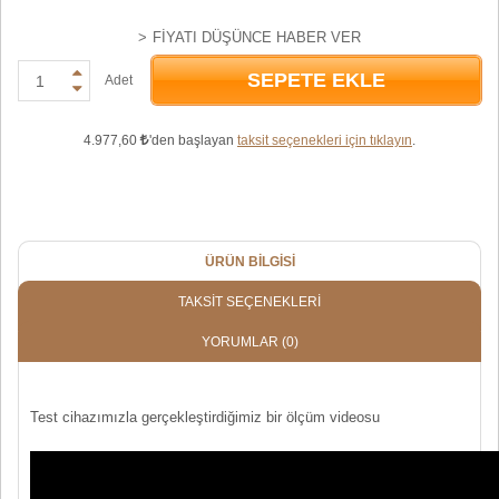
FIYATI DÜŞÜNCE HABER VER
SEPETE EKLE
Adet
4.977,60
'den başlayan
taksit seçenekleri için tıklayın
.
ÜRÜN BILGISI
TAKSIT SEÇENEKLERI
YORUMLAR
(0)
Test cihazımızla gerçekleştirdiğimiz bir ölçüm videosu