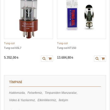
Tung-sol
Tung-sol
Tung-sol 6SL7
Tung-sol KT150
5.352,00
13.684,80
TİMPANİ
Hakkımızda
Felsefemiz
Timpaniden Manzaralar
Video & Yazılarımız
Etkinliklerimiz
İletişim