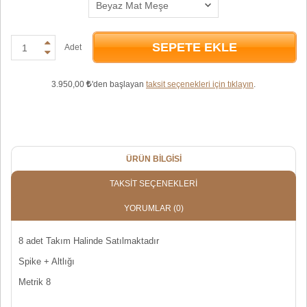
SEPETE EKLE
Adet
3.950,00
'den başlayan
taksit seçenekleri için tıklayın
.
ÜRÜN BILGISI
TAKSIT SEÇENEKLERI
YORUMLAR
(0)
8 adet Takım Halinde Satılmaktadır
Spike + Altlığı
Metrik 8