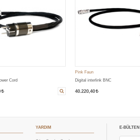
Pink Faun
ower Cord
Digital interlink BNC
0
40.220,40
YARDIM
E-BÜLTEN