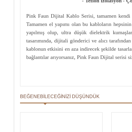
-
Teflon izolasyon
-
Ço
Pink Faun Dijital Kablo Serisi, tamamen kendi us
Tamamen el yapımı olan bu kabloların hepsinin o
yapılmış olup, ultra düşük dielektrik kumaşla
tasarımında, dijitali gönderici ve alıcı tarafında
kablonun etkisini en aza indirecek şekilde tasarla
bağlantılar arıyorsanız, Pink Faun Dijital serisi 
BEĞENEBILECEĞINIZI DÜŞÜNDÜK