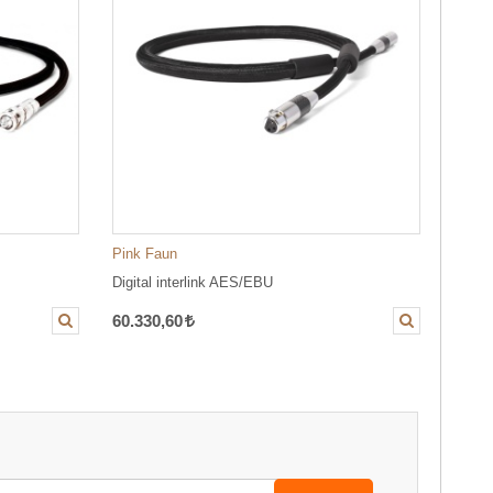
Pink Faun
Pink 
Digital interlink AES/EBU
Digita
60.330,60
60.3