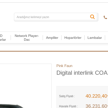
CD
Network Player-
Ampliler
Hoparlörler
Lambalar
arlar
Dac
Pink Faun
Digital interlink CO
40.220,4
Satış Fiyatı :
36.231,6
Havale Fiyatı :