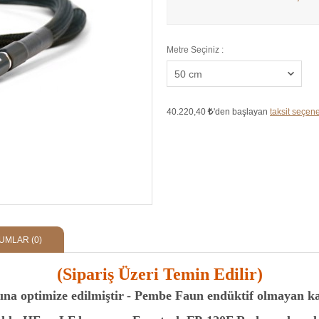
Metre Seçiniz :
40.220,40
'den başlayan
taksit seçenek
UMLAR
(0)
(Sipariş Üzeri Temin Edilir)
ına optimize edilmiştir
-
Pembe Faun endüktif olmayan ka