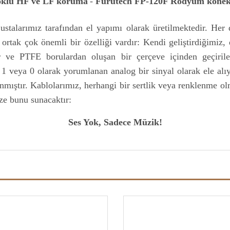
klu HF ve LF koruma
-
Furutech FP-120F Rodyum konek
talarımız tarafından el yapımı olarak üretilmektedir. Her diji
rtak çok önemli bir özelliği vardır: Kendi geliştirdiğimiz, 
r ve PTFE borulardan oluşan bir çerçeve içinden geçirilere
n 1 veya 0 olarak yorumlanan analog bir sinyal olarak ele alıyo
nmıştır. Kablolarımız, herhangi bir sertlik veya renklenme olm
size bunu sunacaktır:
Ses Yok, Sadece Müzik!