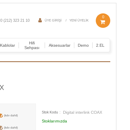
0
0 (212) 323 21 10
ÜYE GIRIŞI
YENI ÜYELIK
Hifi
Kablolar
Aksesuarlar
Demo
2.EL
Sehpası
AX
Digital interlink COAX
Stok Kodu
0
Stoklarımızda
0