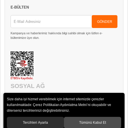
E-BÜLTEN
GÖNDER
Kampanya ve haberlerimiz hakkında bilgi sahibi olmak için lütfen e-
bültenimize üye olun.
SOSYAL AĞ
Size daha iyi hizmet verebilmek için internet sitemizde çerezler
kullanılmaktadır. Çerez Politikaları Aydınlatma Metni’ni okuyabilir ve
dilerseniz tercihlerinizi değiştirebilirsiniz.
Tercihleri Ayarla
Tümünü Kabul Et