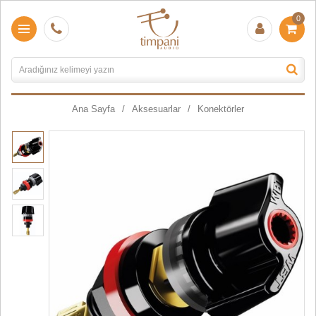
0
Ana Sayfa
Aksesuarlar
Konektörler