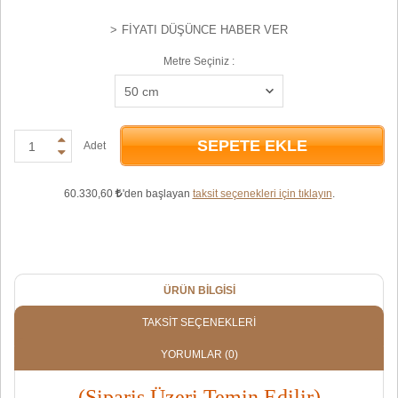
FIYATI DÜŞÜNCE HABER VER
Metre Seçiniz :
SEPETE EKLE
Adet
60.330,60
'den başlayan
taksit seçenekleri için tıklayın
.
ÜRÜN BILGISI
TAKSIT SEÇENEKLERI
YORUMLAR
(0)
(Sipariş Üzeri Temin Edilir)