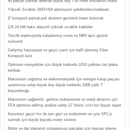
İki parçalı yüksek dereceli büyük boy Y30 Ferrit mıknatıslı motor
Yüksek Sıcaklık 3003-H18 alüminyum şekillendirici/sallanan
6” kompozit pamuk-poli ekstrem gezinimli lineer örümcek
Çift 24 telli bakır alaşımlı yüksek sıcaklık kabloları
Tescilli enjeksiyonla kalıplanmış conta ve NBR aşırı gezinti
surround
Gelişmiş hassasiyet ve geçici yanıt için hafif işlenmiş Fiber
Kompozit koni
Optimum manyetikler için düşük karbonlu 1010 çelikten üst plaka
tertibatı
Maksimum soğutma ve elektromanyetik için entegre kutup parçası
uzantısına sahip büyük boy düşük karbonlu 1008 çelik T
boyunduruğu
Maksimum sağlamlık, gerilme mukavemeti ve enerji aktarımı için
FEA optimize edilmiş analize sahip 12” birinci sınıf toz boyalı sepet
Kesintisiz geçici hız ile tam gezi ve endüstrinin en iyisi SPL'yi
sürmek için büyük boyutlu motor sistemi
Motor ve dar toleranslı süspansiyon parçaları için hassas işleme,