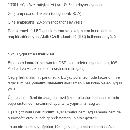
1000 Pro'ya özel müşteri EQ ve DSP sınırlayıcı ayarları
Giriş empedansı 16kohm (dengesizlik RCA)
Giriş empedansı 20kohm (hoparlör seviyesi)
Parlak mavi 11 LED çubuk ekranı ve kolay buton kontrolleri ile
amplifikatörde yeni Akıllı Özellik kontrolü (IFC) kullanıcı arayüzü.
SVS Uygulama Özellikleri:
Bluetooth kontrollü subwoofer DSP akıllı telefon uygulaması, iOS,
Android ve Amazon işletim sistemleri ile çalışır.
Geçiş frekanslarını, parametrik EQ'yu, polariteyi, oda kazancını ve
diğer tüm bas yönetimi işlevlerini ayarlamanın en kolay ve en uygun
yolu.
Üç kullanışlı özel ön ayar, en sevdiğiniz koltuktan herhangi bir oda
veya sistemde mükemmel ayarlama yapmanızı sağlar.
Eşsiz çift yönlü geri bildirim, ayarlamaları hem uygulamada hem de
subwoofer arayüzünde gerçek zamanlı olarak gösterir.
Takip etmesi kolay öğretici, tüm işlevler için net rehberlik sağlar.