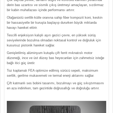
derin bas uzantısı ve sismik çıkış üretmeyi amaçlayan, sızdırmaz
bir kabin muhafazası içinde performansı artırır.
Olağanüstü sertlik-kütle oranına sahip fiber kompozit koni, keskin
bir hassasiyetle bir kuruşta başlayıp dururken büyük miktarda
havayı hareket ettirir.
Tescilli enjeksiyon kalıplı aşırı gezici çevre, en yüksek sürüş
seviyelerinde bozulma olmadan noktasal kontrol ve doğruluk için
kusursuz pistonik hareket sağlar.
Genişletilmiş alüminyum kutuplu çift ferrit mıknatıslı motor
düzeneği, ince ve üst düzey bas heyecanları için zahmetsiz isteğe
bağlı itici güç üretir.
Toz kaplamalı FEA optimize edilmiş sürücü sepeti, maksimum
sertlik, gerilme mukavemeti ve termal enerji aktarımı sağlar.
Çift katmanlı ses bobini tasarımı, bozulmayı ve güç sıkıştırmasını
en aza indirirken, tam gezintide doğrusallığı ve doğruluğu artırır.