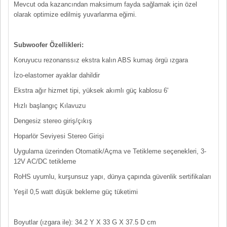
Mevcut oda kazancından maksimum fayda sağlamak için özel
olarak optimize edilmiş yuvarlanma eğimi.
Subwoofer Özellikleri:
Koruyucu rezonanssız ekstra kalın ABS kumaş örgü ızgara
İzo-elastomer ayaklar dahildir
Ekstra ağır hizmet tipi, yüksek akımlı güç kablosu 6'
Hızlı başlangıç ​​Kılavuzu
Dengesiz stereo giriş/çıkış
Hoparlör Seviyesi Stereo Girişi
Uygulama üzerinden Otomatik/Açma ve Tetikleme seçenekleri, 3-
12V AC/DC tetikleme
RoHS uyumlu, kurşunsuz yapı, dünya çapında güvenlik sertifikaları
Yeşil 0,5 watt düşük bekleme güç tüketimi
Boyutlar (ızgara ile): 34.2 Y X 33 G X 37.5 D cm