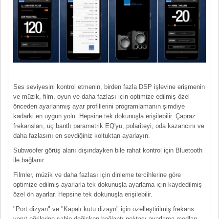
Ses seviyesini kontrol etmenin, birden fazla DSP işlevine erişmenin
ve müzik, film, oyun ve daha fazlası için optimize edilmiş özel
önceden ayarlanmış ayar profillerini programlamanın şimdiye
kadarki en uygun yolu. Hepsine tek dokunuşla erişilebilir. Çapraz
frekansları, üç bantlı parametrik EQ'yu, polariteyi, oda kazancını ve
daha fazlasını en sevdiğiniz koltuktan ayarlayın.
Subwoofer görüş alanı dışındayken bile rahat kontrol için Bluetooth
ile bağlanır.
Filmler, müzik ve daha fazlası için dinleme tercihlerine göre
optimize edilmiş ayarlarla tek dokunuşla ayarlama için kaydedilmiş
özel ön ayarlar. Hepsine tek dokunuşla erişilebilir.
"Port dizyan" ve "Kapalı kutu dizayn" için özelleştirilmiş frekans
yanıt eğrilerine sahip değişken bağlantı noktası ayarlama modları,