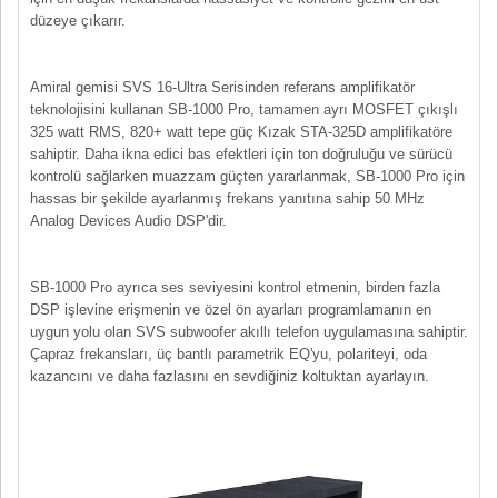
düzeye çıkarır.
Amiral gemisi SVS 16-Ultra Serisinden referans amplifikatör
teknolojisini kullanan SB-1000 Pro, tamamen ayrı MOSFET çıkışlı
325 watt RMS, 820+ watt tepe güç Kızak STA-325D amplifikatöre
sahiptir. Daha ikna edici bas efektleri için ton doğruluğu ve sürücü
kontrolü sağlarken muazzam güçten yararlanmak, SB-1000 Pro için
hassas bir şekilde ayarlanmış frekans yanıtına sahip 50 MHz
Analog Devices Audio DSP'dir.
SB-1000 Pro ayrıca ses seviyesini kontrol etmenin, birden fazla
DSP işlevine erişmenin ve özel ön ayarları programlamanın en
uygun yolu olan SVS subwoofer akıllı telefon uygulamasına sahiptir.
Çapraz frekansları, üç bantlı parametrik EQ'yu, polariteyi, oda
kazancını ve daha fazlasını en sevdiğiniz koltuktan ayarlayın.