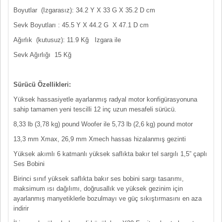
Boyutlar (Izgarasız): 34.2 Y X 33 G X 35.2 D cm
Sevk Boyutları : 45.5 Y X 44.2 G X 47.1 D cm
Ağırlık (kutusuz): 11.9 Kğ Izgara ile
Sevk Ağırlığı 15 Kğ
Sürücü Özellikleri:
Yüksek hassasiyetle ayarlanmış radyal motor konfigürasyonuna
sahip tamamen yeni tescilli 12 inç uzun mesafeli sürücü.
8,33 lb (3,78 kg) pound Woofer ile 5,73 lb (2,6 kg) pound motor
13,3 mm Xmax, 26,9 mm Xmech hassas hizalanmış gezinti
Yüksek akımlı 6 katmanlı yüksek saflıkta bakır tel sargılı 1,5” çaplı
Ses Bobini
Birinci sınıf yüksek saflıkta bakır ses bobini sargı tasarımı,
maksimum ısı dağılımı, doğrusallık ve yüksek gezinim için
ayarlanmış manyetiklerle bozulmayı ve güç sıkıştırmasını en aza
indirir