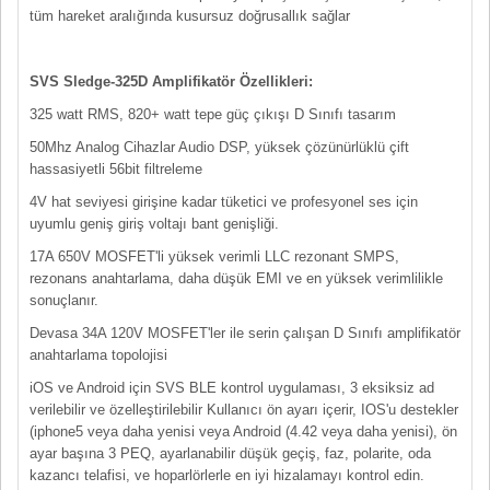
tüm hareket aralığında kusursuz doğrusallık sağlar
SVS Sledge-325D Amplifikatör Özellikleri:
325 watt RMS, 820+ watt tepe güç çıkışı D Sınıfı tasarım
50Mhz Analog Cihazlar Audio DSP, yüksek çözünürlüklü çift
hassasiyetli 56bit filtreleme
4V hat seviyesi girişine kadar tüketici ve profesyonel ses için
uyumlu geniş giriş voltajı bant genişliği.
17A 650V MOSFET'li yüksek verimli LLC rezonant SMPS,
rezonans anahtarlama, daha düşük EMI ve en yüksek verimlilikle
sonuçlanır.
Devasa 34A 120V MOSFET'ler ile serin çalışan D Sınıfı amplifikatör
anahtarlama topolojisi
iOS ve Android için SVS BLE kontrol uygulaması, 3 eksiksiz ad
verilebilir ve özelleştirilebilir Kullanıcı ön ayarı içerir, IOS'u destekler
(iphone5 veya daha yenisi veya Android (4.42 veya daha yenisi), ön
ayar başına 3 PEQ, ayarlanabilir düşük geçiş, faz, polarite, oda
kazancı telafisi, ve hoparlörlerle en iyi hizalamayı kontrol edin.