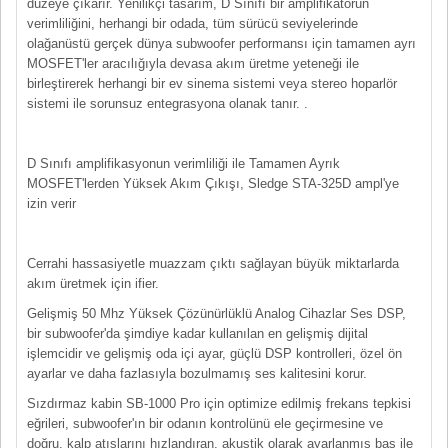
düzeye çıkarır. Yenilikçi tasarım, D Sınıfı bir amplifikatörün
verimliliğini, herhangi bir odada, tüm sürücü seviyelerinde
olağanüstü gerçek dünya subwoofer performansı için tamamen ayrı
MOSFET'ler aracılığıyla devasa akım üretme yeteneği ile
birleştirerek herhangi bir ev sinema sistemi veya stereo hoparlör
sistemi ile sorunsuz entegrasyona olanak tanır. .
D Sınıfı amplifikasyonun verimliliği ile Tamamen Ayrık
MOSFET'lerden Yüksek Akım Çıkışı, Sledge STA-325D ampl'ye
izin verir
Cerrahi hassasiyetle muazzam çıktı sağlayan büyük miktarlarda
akım üretmek için ifier.
Gelişmiş 50 Mhz Yüksek Çözünürlüklü Analog Cihazlar Ses DSP,
bir subwoofer'da şimdiye kadar kullanılan en gelişmiş dijital
işlemcidir ve gelişmiş oda içi ayar, güçlü DSP kontrolleri, özel ön
ayarlar ve daha fazlasıyla bozulmamış ses kalitesini korur.
Sızdırmaz kabin SB-1000 Pro için optimize edilmiş frekans tepkisi
eğrileri, subwoofer'ın bir odanın kontrolünü ele geçirmesine ve
doğru, kalp atışlarını hızlandıran, akustik olarak ayarlanmış bas ile