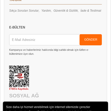
Sıkça Sorulan Sorular
Yardım
Güvenlik & Gizlilik
İade & Teslimat
E-BÜLTEN
GÖNDER
Kampanya ve haberlerimiz hakkında bilgi sahibi olmak için lütfen e-
bültenimize üye olun.
SOSYAL AĞ
Size daha iyi hizmet verebilmek için internet sitemizde çerezler