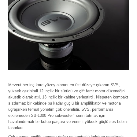
Mevcut her inç kare yüzey alanını en üst düzeye çıkaran SVS,
yüksek gezinimli 12 inçlik bir sürücü ve çift ferrit motor düzeneğini
akustik olarak atıl, 13 inçlik bir kabine yerleştirdi. Nispeten kompakt
sızdırmaz bir kabinde bu kadar güçlü bir amplifikatör ve motorla
uğraşırken termal yönetim çok önemlidir. SVS, performansı
etkilemeden SB-1000 Pro subwoofer'ı serin tutmak için
havalandırmalı bir kutup parçası ve verimli yüksek güçlü ses bobini
tasarladı.
Çok sayıda yenilik, tamamı doğru ve kontrollü kalırken yeraltında