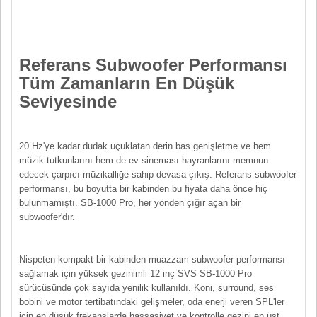
Referans Subwoofer Performansı
Tüm Zamanların En Düşük
Seviyesinde
20 Hz'ye kadar dudak uçuklatan derin bas genişletme ve hem
müzik tutkunlarını hem de ev sineması hayranlarını memnun
edecek çarpıcı müzikalliğe sahip devasa çıkış. Referans subwoofer
performansı, bu boyutta bir kabinden bu fiyata daha önce hiç
bulunmamıştı. SB-1000 Pro, her yönden çığır açan bir
subwoofer'dır.
Nispeten kompakt bir kabinden muazzam subwoofer performansı
sağlamak için yüksek gezinimli 12 inç SVS SB-1000 Pro
sürücüsünde çok sayıda yenilik kullanıldı. Koni, surround, ses
bobini ve motor tertibatındaki gelişmeler, oda enerji veren SPL'ler
için en düşük frekanslarda hassasiyet ve kontrolle gezini en üst