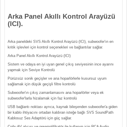
Arka Panel Akıllı Kontrol Arayüzü
(ICI).
Arka paneldeki SVS Akıllı Kontrol Arayüzü (ICI), subwoofer'ın en
kritik işlevleri için kontrol seçenekleri ve bağlantılar sağlar.
Arka Panel Akıllı Kontrol Arayüzü (ICI)
Sistem ve odaya en iyi uyan genel çıkış seviyesinin ince ayarını
yapmak için Seviye Kontrolü
Pürüzsüz sonik geçişler ve ana hoparlörlerle kusursuz uyum
sağlamak için düşük geçişli filtre kontrolü
Subwoofer'ın çıkış zamanlamasını ana hoparlörler veya ek
subwoofer'larla hizalamak için faz kontrolü
USB bağlantı noktası ayrıca, kaynak bileşenden subwoofer'a giden
bir kablo ihtiyacını ortadan kaldıran isteğe bağlı SVS SoundPath
Kablosuz Ses Adaptörü için güç sağlar.
Çoğu AV alıcısı ve preamplifikatör ile kullanım için RCA Audio