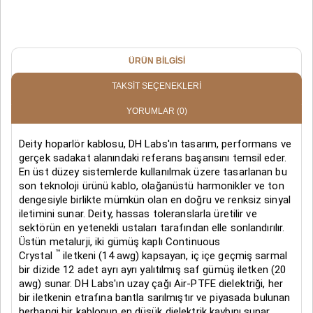
ÜRÜN BILGISI
TAKSIT SEÇENEKLERI
YORUMLAR
(0)
Deity hoparlör kablosu, DH Labs'ın tasarım, performans ve
gerçek sadakat alanındaki referans başarısını temsil eder.
En üst düzey sistemlerde kullanılmak üzere tasarlanan bu
son teknoloji ürünü kablo, olağanüstü harmonikler ve ton
dengesiyle birlikte mümkün olan en doğru ve renksiz sinyal
iletimini sunar. Deity, hassas toleranslarla üretilir ve
sektörün en yetenekli ustaları tarafından elle sonlandırılır.
Üstün metalurji, iki gümüş kaplı Continuous
™
Crystal
iletkeni (14 awg) kapsayan, iç içe geçmiş sarmal
bir dizide 12 adet ayrı ayrı yalıtılmış saf gümüş iletken (20
awg) sunar. DH Labs'ın uzay çağı Air-PTFE dielektriği, her
bir iletkenin etrafına bantla sarılmıştır ve piyasada bulunan
herhangi bir kablonun en düşük dielektrik kaybını sunar.