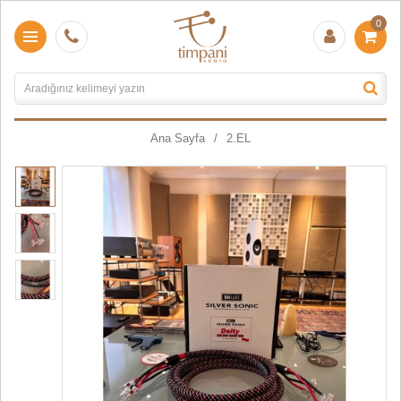
0
Ana Sayfa
2.EL