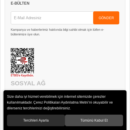
E-BÜLTEN
GÖNDER
Kampanya ve haberlerimiz hakkında bilgi sahibi olmak için lütfen e-
bültenimize üye olun.
SOSYAL AĞ
Size daha iyi hizmet verebilmek için internet sitemizde çerezler
kullanılmaktadır. Çerez Politikaları Aydınlatma Metni’ni okuyabilir ve
dilerseniz tercihlerinizi değiştirebilirsiniz.
Tercihleri Ayarla
Tümünü Kabul Et
© 2018 Timpani Ses ve Görüntü Sistemleri San. ve Tic. Ltd. Şti.