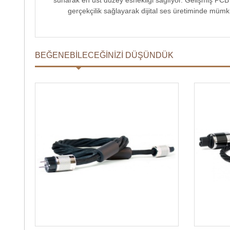
sunarak en üst düzey esnekliği sağlıyor. Gelişmiş PCB
gerçekçilik sağlayarak dijital ses üretiminde müm
BEĞENEBILECEĞINIZI DÜŞÜNDÜK