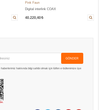
Pink Faun
Pink 
Digital interlink COAX
Digita
40.220,40
60.3
GÖNDER
aberlerimiz hakkında bilgi sahibi olmak için lütfen e-bültenimize üye