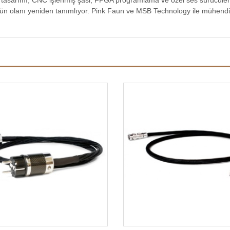
 tasarımı, CNC işlenmiş şasi, FPGA programlama ve özel ses sürücüler
kün olanı yeniden tanımlıyor. Pink Faun ve MSB Technology ile mühendi