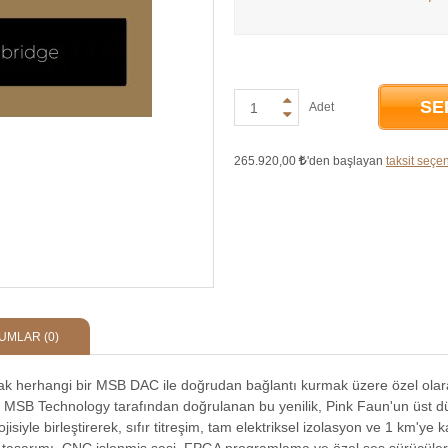
SE
Adet
265.920,00
'den başlayan
taksit seçen
UMLAR
(0)
rak herhangi bir MSB DAC ile doğrudan bağlantı kurmak üzere özel olara
 ve MSB Technology tarafından doğrulanan bu yenilik, Pink Faun'un üst 
siyle birleştirerek, sıfır titreşim, tam elektriksel izolasyon ve 1 km'ye 