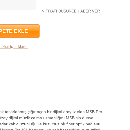
FIYATI DÜŞÜNCE HABER VER
PETE EKLE
ekleri için tıklayın
.
k tasarlanmış çığır açan bir dijital arayüz olan MSB Pro
düzey dijital müzik çalma uzmanlığını MSB'nin dünya
kadar kablo uzunluğu ile kusursuz bir fiber optik bağlantı