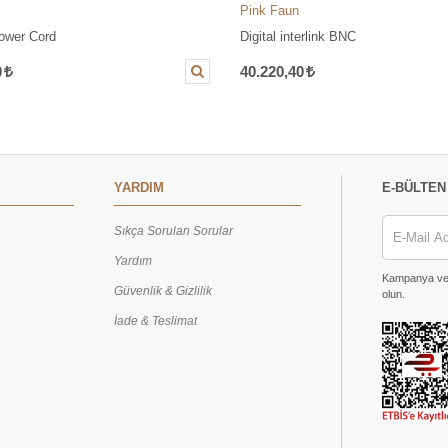
Pink Faun
ower Cord
Digital interlink BNC
0
40.220,40
YARDIM
E-BÜLTEN
Sıkça Sorulan Sorular
Yardım
Kampanya ve h
Güvenlik & Gizlilik
olun.
İade & Teslimat