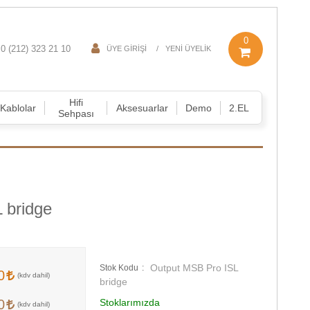
0
0 (212) 323 21 10
ÜYE GIRIŞI
YENI ÜYELIK
Hifi
Kablolar
Aksesuarlar
Demo
2.EL
Sehpası
 bridge
Output MSB Pro ISL
Stok Kodu
00
bridge
00
Stoklarımızda