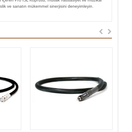
i içeren Pro ISL Köprüsü, mutlak hassasiyet ve müzikal
slik ve sanatın mükemmel sinerjisini deneyimleyin.