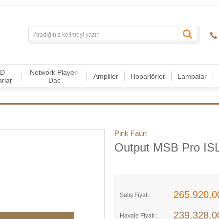
CD
Network Player-
Ampliler
Hoparlörler
Lambalar
arlar
Dac
Pink Faun
Output MSB Pro ISL
265.920,
Satış Fiyatı :
239.328,
Havale Fiyatı :