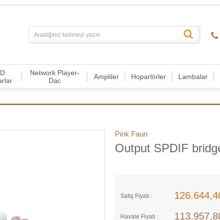
CD
Network Player-
Ampliler
Hoparlörler
Lambalar
arlar
Dac
Pink Faun
Output SPDIF bridg
126.644,
Satış Fiyatı :
113.957,
Havale Fiyatı :