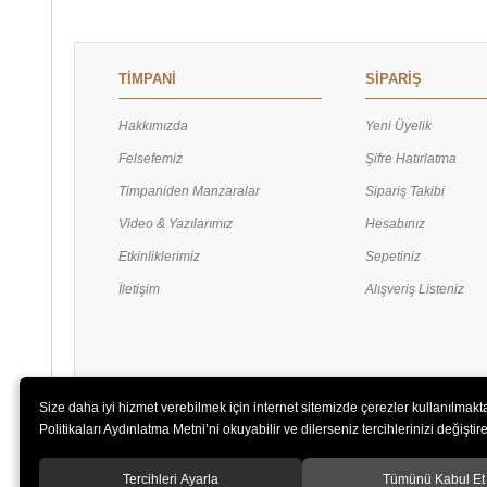
TİMPANİ
SİPARİŞ
Hakkımızda
Yeni Üyelik
Felsefemiz
Şifre Hatırlatma
Timpaniden Manzaralar
Sipariş Takibi
Video & Yazılarımız
Hesabınız
Etkinliklerimiz
Sepetiniz
İletişim
Alışveriş Listeniz
Size daha iyi hizmet verebilmek için internet sitemizde çerezler kullanılmakt
Politikaları Aydınlatma Metni’ni okuyabilir ve dilerseniz tercihlerinizi değiştireb
Tercihleri Ayarla
Tümünü Kabul Et