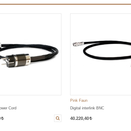
Pink Faun
ower Cord
Digital interlink BNC
0
40.220,40