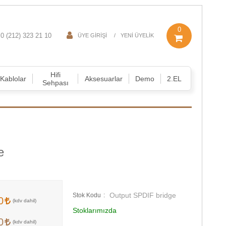
0
0 (212) 323 21 10
ÜYE GIRIŞI
YENI ÜYELIK
Hifi
Kablolar
Aksesuarlar
Demo
2.EL
Sehpası
e
Output SPDIF bridge
Stok Kodu
40
Stoklarımızda
80