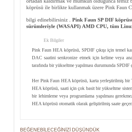
ortadan kaldırmak ve mümkün olduğunca temiz bir d
köprüsü ile birlikte kullanmak üzere Pink Fau
bilgi edinebilirsiniz
.
Pink Faun SP DIF köprüsü
sürümleriyle (WASAPI) AMD CPU,
tüm Linu
Ek Bilgiler
Pink Faun HEA köprüsü, SPDIF çıkışı için temel ka
DAC saatini senkronize etmek için kelime veya ana 
tarafında bir yükseltme yapılması durumunda SPDIF çı
Her Pink Faun HEA köprüsü, karta yerleştirilmiş bir T
HEA köprüsü, saati için çok basit bir yükseltme sist
bir lehimleme veya programlama yapılması gerekmez. 
HEA köprüsü otomatik olarak geliştirilmiş saate geçer
BEĞENEBILECEĞINIZI DÜŞÜNDÜK