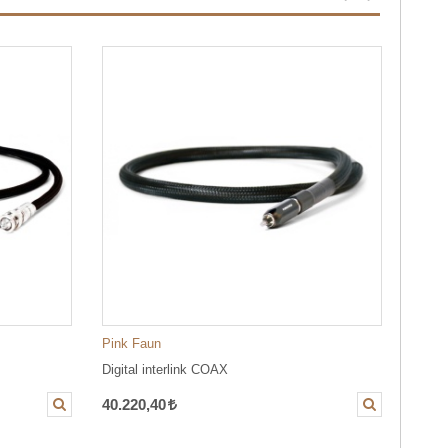
Pink Faun
Pink 
Digital interlink COAX
Digita
40.220,40
60.3