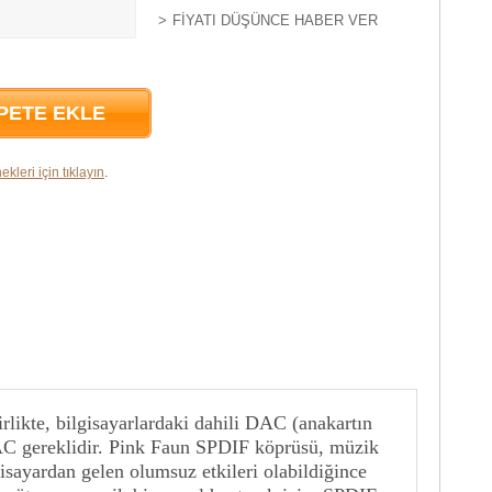
FIYATI DÜŞÜNCE HABER VER
PETE EKLE
ekleri için tıklayın
.
irlikte, bilgisayarlardaki dahili DAC (anakartın
r DAC gereklidir. Pink Faun SPDIF köprüsü, müzik
isayardan gelen olumsuz etkileri olabildiğince