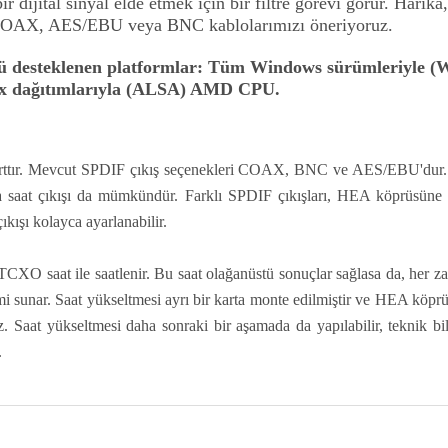
ijital sinyal elde etmek için bir filtre görevi görür. Harika
n COAX, AES/EBU veya BNC kablolarımızı öneriyoruz.
 desteklenen platformlar:
Tüm Windows sürümleriyle (
x dağıtımlarıyla (ALSA) AMD CPU.
rttır. Mevcut SPDIF çıkış seçenekleri COAX, BNC ve AES/EBU'dur. Ç
saat çıkışı da mümkündür. Farklı SPDIF çıkışları, HEA köprüsüne ye
kışı kolayca ayarlanabilir.
CXO saat ile saatlenir. Bu saat olağanüstü sonuçlar sağlasa da, her za
emi sunar. Saat yükseltmesi ayrı bir karta monte edilmiştir ve HEA kö
Saat yükseltmesi daha sonraki bir aşamada da yapılabilir, teknik bilg
.