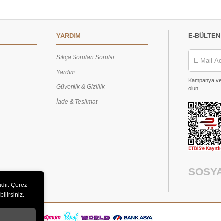
YARDIM
E-BÜLTEN
Sıkça Sorulan Sorular
Yardım
Kampanya ve h
Güvenlik & Gizlilik
olun.
İade & Teslimat
SOSY
adır. Çerez
ilirsiniz.