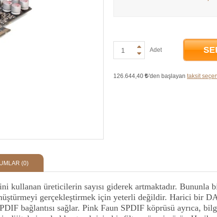
SE
Adet
126.644,40
'den başlayan
taksit seçen
UMLAR
(0)
ini kullanan üreticilerin sayısı giderek artmaktadır. Bununla b
dönüştürmeyi gerçekleştirmek için yeterli değildir. Harici bi
SPDIF bağlantısı sağlar. Pink Faun SPDIF köprüsü ayrıca, bilg