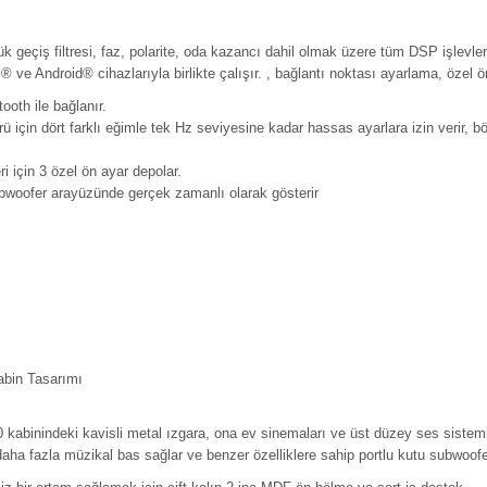
k geçiş filtresi, faz, polarite, oda kazancı dahil olmak üzere tüm DSP işlevle
 ve Android® cihazlarıyla birlikte çalışır. , bağlantı noktası ayarlama, özel ö
ooth ile bağlanır.
 için dört farklı eğimle tek Hz seviyesine kadar hassas ayarlara izin verir, böy
i için 3 özel ön ayar depolar.
bwoofer arayüzünde gerçek zamanlı olarak gösterir
Kabin Tasarımı
0 kabinindeki kavisli metal ızgara, ona ev sinemaları ve üst düzey ses siste
aha fazla müzikal bas sağlar ve benzer özelliklere sahip portlu kutu subwoofe