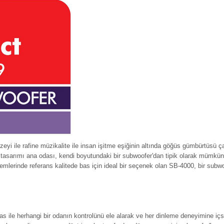
eyi ile rafine müzikalite ile insan işitme eşiğinin altında göğüs gümbürtüsü
u tasarımı ana odası, kendi boyutundaki bir subwoofer'dan tipik olarak mümkün
emlerinde referans kalitede bas için ideal bir seçenek olan SB-4000, bir subwoo
s ile herhangi bir odanın kontrolünü ele alarak ve her dinleme deneyimine içse