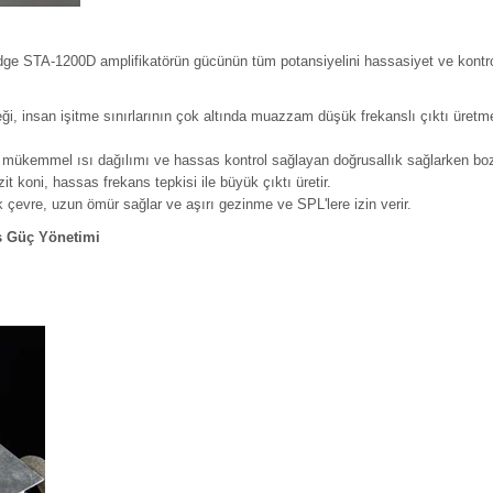
dge STA-1200D amplifikatörün gücünün tüm potansiyelini hassasiyet ve kontro
eneği, insan işitme sınırlarının çok altında muazzam düşük frekanslı çıktı ür
, mükemmel ısı dağılımı ve hassas kontrol sağlayan doğrusallık sağlarken bozu
t koni, hassas frekans tepkisi ile büyük çıktı üretir.
k çevre, uzun ömür sağlar ve aşırı gezinme ve SPL'lere izin verir.
ş Güç Yönetimi