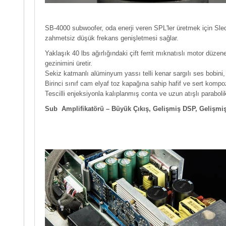
SB-4000 subwoofer, oda enerji veren SPL'ler üretmek için Sle
zahmetsiz düşük frekans genişletmesi sağlar.
Yaklaşık 40 lbs ağırlığındaki çift ferrit mıknatıslı motor düz
gezinimini üretir.
Sekiz katmanlı alüminyum yassı telli kenar sargılı ses bobini
Birinci sınıf cam elyaf toz kapağına sahip hafif ve sert kompozi
Tescilli enjeksiyonla kalıplanmış conta ve uzun atışlı paraboli
Sub Amplifikatörü – Büyük Çıkış, Gelişmiş DSP, Gelişmi