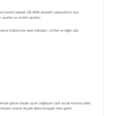
rini kontrol ederek SB-4000 destekli subwoofer'ın tüm
n ayarlar ve sistem ayarları.
lece kullanıcılar tepe noktaları, sıfırlar ve diğer oda
mleriyle görsel olarak uyum sağlayan zarif ancak komuta eden
r'lardan önemli ölçüde daha kompakt hale getirir.