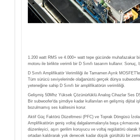
1.200 watt RMS ve 4.000+ watt tepe gücünde muhafazakar bir
motoru ile birlikte verimli bir D Sınıfı tasarım kullanır. Son
D Sınıfı Amplifikatör Verimliliği ile Tamamen Ayrık MOSFET'l
Tüm sürücü seviyelerinde olağanüstü gerçek dünya subwoofer
yeteneğine sahip D Sınıfı bir amplifikatörün verimliliği.
Gelişmiş 50Mhz Yüksek Çözünürlüklü Analog Cihazlar Ses 
Bir subwoofer'da şimdiye kadar kullanılan en gelişmiş dijital i
bozulmamış ses kalitesini korur.
Aktif Güç Faktörü Düzeltmesi (PFC) ve Toprak Döngüsü İzol
Amplifikatörün geniş voltaj dalgalanmalarıyla başa çıkmasına 
düzenleyici, aşırı gerilim koruyucu ve voltaj regülatörü olarak 
ortadan kaldırarak yok denecek kadar düşük gürültülü bir zemi