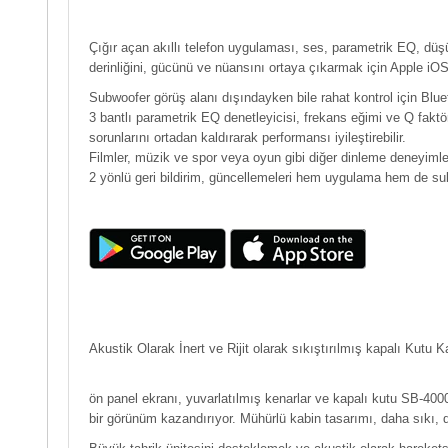
Çığır açan akıllı telefon uygulaması, ses, parametrik EQ, düşü
derinliğini, gücünü ve nüansını ortaya çıkarmak için Apple iOS®
Subwoofer görüş alanı dışındayken bile rahat kontrol için Bluet
3 bantlı parametrik EQ denetleyicisi, frekans eğimi ve Q faktörü
sorunlarını ortadan kaldırarak performansı iyileştirebilir.
Filmler, müzik ve spor veya oyun gibi diğer dinleme deneyimler
2 yönlü geri bildirim, güncellemeleri hem uygulama hem de su
Akustik Olarak İnert ve Rijit olarak sıkıştırılmış kapalı Kutu 
ön panel ekranı, yuvarlatılmış kenarlar ve kapalı kutu SB-400
bir görünüm kazandırıyor. Mühürlü kabin tasarımı, daha sıkı, d