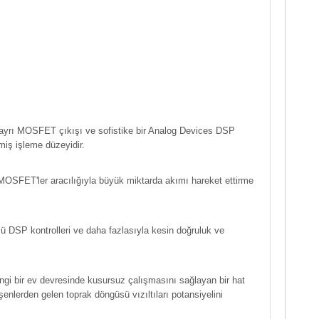
ayrı MOSFET çıkışı ve sofistike bir Analog Devices DSP
miş işleme düzeyidir.
OSFET'ler aracılığıyla büyük miktarda akımı hareket ettirme
çlü DSP kontrolleri ve daha fazlasıyla kesin doğruluk ve
ngi bir ev devresinde kusursuz çalışmasını sağlayan bir hat
eşenlerden gelen toprak döngüsü vızıltıları potansiyelini