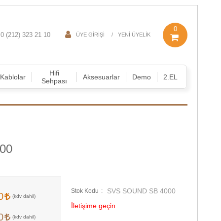
0
0 (212) 323 21 10
ÜYE GIRIŞI
YENI ÜYELIK
Hifi
Kablolar
Aksesuarlar
Demo
2.EL
Sehpası
00
SVS SOUND SB 4000
Stok Kodu
00
İletişime geçin
80