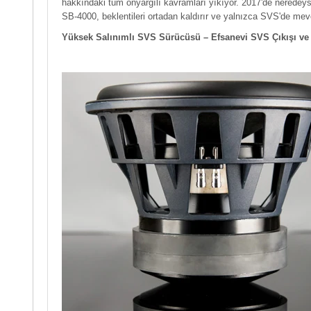
hakkındaki tüm önyargılı kavramları yıkıyor. 2017'de neredeyse
SB-4000, beklentileri ortadan kaldırır ve yalnızca SVS'de mev
Yüksek Salınımlı SVS Sürücüsü – Efsanevi SVS Çıkışı ve