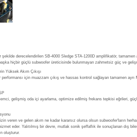
 şekilde derecelendirilen SB-4000 Sledge STA-1200D amplifikatör, tamamen 
uç, başka hiçbir güçlü subwoofer üreticisinde bulunmayan zahmetsiz güç ve geliş
erin Yüksek Akım Çıkışı
 performansı için muazzam çıkış ve hassas kontrol sağlayan tamamen ayrı M
DSP
şlemci, gelişmiş oda içi ayarlama, optimize edilmiş frekans tepkisi eğrileri, gü
asyonu
izin veren ve gelen akım ne kadar kararsız olursa olsun subwoofer'ların herha
hizmet eder. Yalıtılmış bir devre, mutlak sonik şeffaflık ile sonuçlanan dış bil
n oluşturur.