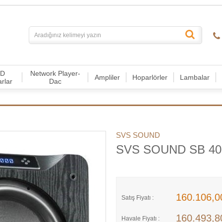
CD
Network Player-
Ampliler
Hoparlörler
Lambalar
arlar
Dac
SVS SOUND
SVS SOUND SB 40
160.106,
Satış Fiyatı :
160.493,
Havale Fiyatı :