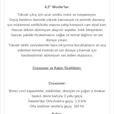
6,5” Woofer'lar:
Yüksek çıkış için uzun stroklu motor ve süspansiyon.
Geçiş bandının ötesinde yüksek hassasiyet ve pistonik davranış
için mükemmel sertlik/kütle oranına sahip kompozit cam elyaf koni.
Hassas döküm alüminyum alaşımlı sepetler, kritik bileşenlerin
hassas şekilde hizalanmasını sağlar ve termal dağılımı en üst
düzeye çıkarır.
Yüksek tahrik seviyelerinde hava sıkıştırma bozukluklarını en aza
indirirken termal kontrolü en üst düzeye çıkarmak için
havalandırmalı alüminyum ses bobini oluşturucu.
Crossover ve Kabin Özellikleri:
Crossover:
Birinci sınıf kapasitörler, indüktörler, dirençler ve yoğun iz bırakan
baskılı devre kartıyla 3 yollu geçiş
Tweeter'dan Orta Aralık'a geçiş: 1,9 kHz
Orta aralıktan woofer'a geçiş: 160 Hz
Kabin: