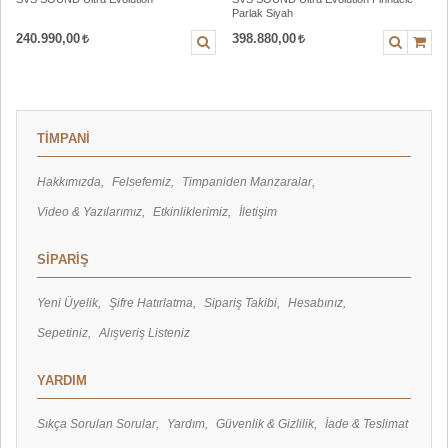
Parlak Siyah
240.990,00
398.880,00
TİMPANİ
Hakkımızda
Felsefemiz
Timpaniden Manzaralar
Video & Yazılarımız
Etkinliklerimiz
İletişim
SİPARİŞ
Yeni Üyelik
Şifre Hatırlatma
Sipariş Takibi
Hesabınız
Sepetiniz
Alışveriş Listeniz
YARDIM
Sıkça Sorulan Sorular
Yardım
Güvenlik & Gizlilik
İade & Teslimat