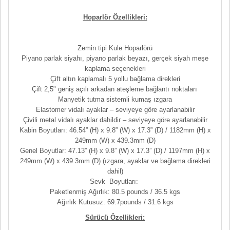
Hoparlör Özellikleri:
Zemin tipi Kule Hoparlörü
Piyano parlak siyahı, piyano parlak beyazı, gerçek siyah meşe
kaplama seçenekleri
Çift altın kaplamalı 5 yollu bağlama direkleri
Çift 2,5" geniş açılı arkadan ateşleme bağlantı noktaları
Manyetik tutma sistemli kumaş ızgara
Elastomer vidalı ayaklar – seviyeye göre ayarlanabilir
Çivili metal vidalı ayaklar dahildir – seviyeye göre ayarlanabilir
Kabin Boyutları: 46.54” (H) x 9.8” (W) x 17.3” (D) / 1182mm (H) x
249mm (W) x 439.3mm (D)
Genel Boyutlar: 47.13” (H) x 9.8” (W) x 17.3” (D) / 1197mm (H) x
249mm (W) x 439.3mm (D) (ızgara, ayaklar ve bağlama direkleri
dahil)
Sevk Boyutları:
Paketlenmiş Ağırlık: 80.5 pounds / 36.5 kgs
Ağırlık Kutusuz: 69.7pounds / 31.6 kgs
Sürücü Özellikleri: