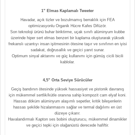
1” Elmas Kaplamalı Tweeter
Havadar, açık tizler ve bozulmamış berraklık için FEA
optimizasyonlu Organik Hücre Kafes Difüzör.
Son teknoloji ürünü buhar biriktirme, uçak sınıfı alüminyum kubbe
üzerinde hiper sert elmas benzeri bir kaplama oluşturarak yüksek
frekanslı uzantıyı insan işitmesinin ötesine taşır ve sınıfının en iyisi
sadakat, doğrusallık ve geçici yanıt sunar.
Optimum sinyal aktarımı ve güç kullanımı için gümüş cicili bicili
kablolar.
4,5” Orta Seviye Sürücüler
Geçiş bandının ötesinde yüksek hassasiyet ve pistonik davranış
için mükemmel sertlik/kütle oranına sahip kompozit cam elyaf koni.
Hassas döküm alüminyum alaşımlı sepetler, kritik bileşenlerin
hassas şekilde hizalanmasını sağlar ve termal dağılımı en üst
düzeye çıkarır.
Havalandırmalı Kapton ses bobini oluşturucu, mükemmel dinamikler
ve geçici tepki için olağanüstü derecede hafiftir.