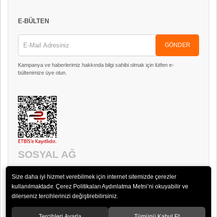
E-BÜLTEN
GÖNDER
Kampanya ve haberlerimiz hakkında bilgi sahibi olmak için lütfen e-
bültenimize üye olun.
SOSYAL AĞ
Size daha iyi hizmet verebilmek için internet sitemizde çerezler
kullanılmaktadır. Çerez Politikaları Aydınlatma Metni’ni okuyabilir ve
dilerseniz tercihlerinizi değiştirebilirsiniz.
Tercihleri Ayarla
Tümünü Kabul Et