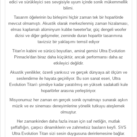
edici ve sürükleyici ses sevgisiyle uyum içinde sonik mükemmellik
bilimi.
Tasarım öğelerinin bu birleşimi hiçbir zaman tek bir hoparlörde
mevcut olmamıştı. Akustik olarak merkezlenmiş zaman hizalaması,
elmas kaplamalı alüminyum kubbe tweeter'lar, güç dengeli woofer
dizisi ve diğer gelişmeler, zeminde duran hoparlör tasarımına
tavizsiz bir yaklaşımı temsil ediyor
Titan'ın kabini ve sürücü boyutları, amiral gemisi Ultra Evolution
Pinnacle'dan biraz daha küçüktür, ancak performansı daha az
etkileyici değildir.
Akustik yenilikler, özenli yankısız ve gerçek dünyaya ait ölçüm ve
seslendirme ile hayata geçiriliyor. Bu son sanat eseri, Ultra
Evolution Titan'ı şimdiye kadar yaratılmış en yüksek sadakatli kule
hoparlörler arasına yerleştiriyor.
Misyonumuz her zaman en gerçek sonik oynatmayı sunarak aşkın
müzik ve ev sineması deneyimlerine yönelik tutkuyu ateşlemek
olmuştur.
Her zamankinden daha fazla insan için saf netliğin, mutlak
şeffaflığın, çarpıcı dinamiklerin ve zahmetsiz basların keyfi. SVS
Ultra Evolution Titan sizi sesin duygusuna derinlemesine bağlar.