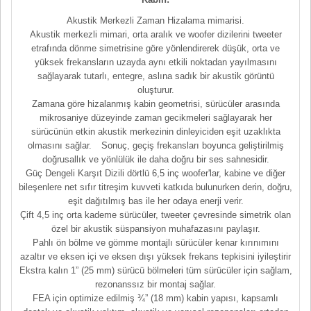
Akustik Merkezli Zaman Hizalama mimarisi.
Akustik merkezli mimari, orta aralık ve woofer dizilerini tweeter
etrafında dönme simetrisine göre yönlendirerek düşük, orta ve
yüksek frekansların uzayda aynı etkili noktadan yayılmasını
sağlayarak tutarlı, entegre, aslına sadık bir akustik görüntü
oluşturur.
Zamana göre hizalanmış kabin geometrisi, sürücüler arasında
mikrosaniye düzeyinde zaman gecikmeleri sağlayarak her
sürücünün etkin akustik merkezinin dinleyiciden eşit uzaklıkta
olmasını sağlar. Sonuç, geçiş frekansları boyunca geliştirilmiş
doğrusallık ve yönlülük ile daha doğru bir ses sahnesidir.
Güç Dengeli Karşıt Dizili dörtlü 6,5 inç woofer'lar, kabine ve diğer
bileşenlere net sıfır titreşim kuvveti katkıda bulunurken derin, doğru,
eşit dağıtılmış bas ile her odaya enerji verir.
Çift 4,5 inç orta kademe sürücüler, tweeter çevresinde simetrik olan
özel bir akustik süspansiyon muhafazasını paylaşır.
Pahlı ön bölme ve gömme montajlı sürücüler kenar kırınımını
azaltır ve eksen içi ve eksen dışı yüksek frekans tepkisini iyileştirir
Ekstra kalın 1” (25 mm) sürücü bölmeleri tüm sürücüler için sağlam,
rezonanssız bir montaj sağlar.
FEA için optimize edilmiş ¾” (18 mm) kabin yapısı, kapsamlı