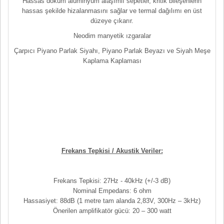
Hassas döküm alüminyum alaşımlı sepetler, kritik bileşenlerin
hassas şekilde hizalanmasını sağlar ve termal dağılımı en üst
düzeye çıkarır.
Neodim manyetik ızgaralar
Çarpıcı Piyano Parlak Siyahı, Piyano Parlak Beyazı ve Siyah Meşe
Kaplama Kaplaması
Frekans Tepkisi / Akustik Veriler:
Frekans Tepkisi: 27Hz - 40kHz (+/-3 dB)
Nominal Empedans: 6 ohm
Hassasiyet: 88dB (1 metre tam alanda 2,83V, 300Hz – 3kHz)
Önerilen amplifikatör gücü: 20 – 300 watt