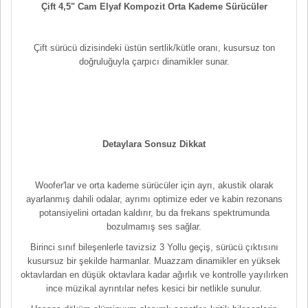
Çift 4,5" Cam Elyaf Kompozit Orta Kademe Sürücüler
Çift sürücü dizisindeki üstün sertlik/kütle oranı, kusursuz ton
doğruluğuyla çarpıcı dinamikler sunar.
Detaylara Sonsuz Dikkat
Woofer'lar ve orta kademe sürücüler için ayrı, akustik olarak
ayarlanmış dahili odalar, ayrımı optimize eder ve kabin rezonans
potansiyelini ortadan kaldırır, bu da frekans spektrumunda
bozulmamış ses sağlar.
Birinci sınıf bileşenlerle tavizsiz 3 Yollu geçiş, sürücü çıktısını
kusursuz bir şekilde harmanlar. Muazzam dinamikler en yüksek
oktavlardan en düşük oktavlara kadar ağırlık ve kontrolle yayılırken
ince müzikal ayrıntılar nefes kesici bir netlikle sunulur.