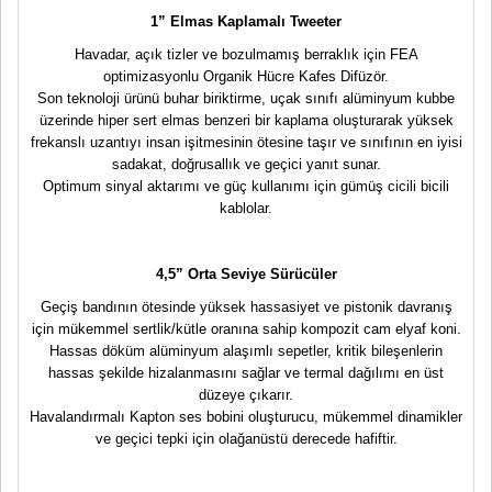
1” Elmas Kaplamalı Tweeter
Havadar, açık tizler ve bozulmamış berraklık için FEA
optimizasyonlu Organik Hücre Kafes Difüzör.
Son teknoloji ürünü buhar biriktirme, uçak sınıfı alüminyum kubbe
üzerinde hiper sert elmas benzeri bir kaplama oluşturarak yüksek
frekanslı uzantıyı insan işitmesinin ötesine taşır ve sınıfının en iyisi
sadakat, doğrusallık ve geçici yanıt sunar.
Optimum sinyal aktarımı ve güç kullanımı için gümüş cicili bicili
kablolar.
4,5” Orta Seviye Sürücüler
Geçiş bandının ötesinde yüksek hassasiyet ve pistonik davranış
için mükemmel sertlik/kütle oranına sahip kompozit cam elyaf koni.
Hassas döküm alüminyum alaşımlı sepetler, kritik bileşenlerin
hassas şekilde hizalanmasını sağlar ve termal dağılımı en üst
düzeye çıkarır.
Havalandırmalı Kapton ses bobini oluşturucu, mükemmel dinamikler
ve geçici tepki için olağanüstü derecede hafiftir.