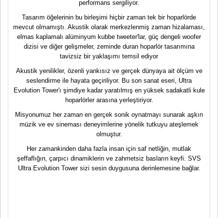
performans sergiliyor.
Tasarım öğelerinin bu birleşimi hiçbir zaman tek bir hoparlörde
mevcut olmamıştı. Akustik olarak merkezlenmiş zaman hizalaması,
elmas kaplamalı alüminyum kubbe tweeter'lar, güç dengeli woofer
dizisi ve diğer gelişmeler, zeminde duran hoparlör tasarımına
tavizsiz bir yaklaşımı temsil ediyor
Akustik yenilikler, özenli yankısız ve gerçek dünyaya ait ölçüm ve
seslendirme ile hayata geçiriliyor. Bu son sanat eseri, Ultra
Evolution Tower'ı şimdiye kadar yaratılmış en yüksek sadakatli kule
hoparlörler arasına yerleştiriyor.
Misyonumuz her zaman en gerçek sonik oynatmayı sunarak aşkın
müzik ve ev sineması deneyimlerine yönelik tutkuyu ateşlemek
olmuştur.
Her zamankinden daha fazla insan için saf netliğin, mutlak
şeffaflığın, çarpıcı dinamiklerin ve zahmetsiz basların keyfi. SVS
Ultra Evolution Tower sizi sesin duygusuna derinlemesine bağlar.