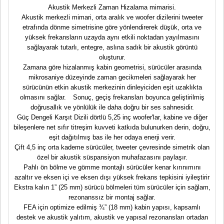
Akustik Merkezli Zaman Hizalama mimarisi.
Akustik merkezli mimari, orta aralık ve woofer dizilerini tweeter
etrafında dönme simetrisine göre yönlendirerek düşük, orta ve
yüksek frekansların uzayda aynı etkili noktadan yayılmasını
sağlayarak tutarlı, entegre, aslına sadık bir akustik görüntü
oluşturur.
Zamana göre hizalanmış kabin geometrisi, sürücüler arasında
mikrosaniye düzeyinde zaman gecikmeleri sağlayarak her
sürücünün etkin akustik merkezinin dinleyiciden eşit uzaklıkta
olmasını sağlar. Sonuç, geçiş frekansları boyunca geliştirilmiş
doğrusallık ve yönlülük ile daha doğru bir ses sahnesidir.
Güç Dengeli Karşıt Dizili dörtlü 5,25 inç woofer'lar, kabine ve diğer
bileşenlere net sıfır titreşim kuvveti katkıda bulunurken derin, doğru,
eşit dağıtılmış bas ile her odaya enerji verir.
Çift 4,5 inç orta kademe sürücüler, tweeter çevresinde simetrik olan
özel bir akustik süspansiyon muhafazasını paylaşır.
Pahlı ön bölme ve gömme montajlı sürücüler kenar kırınımını
azaltır ve eksen içi ve eksen dışı yüksek frekans tepkisini iyileştirir
Ekstra kalın 1” (25 mm) sürücü bölmeleri tüm sürücüler için sağlam,
rezonanssız bir montaj sağlar.
FEA için optimize edilmiş ¾” (18 mm) kabin yapısı, kapsamlı
destek ve akustik yalıtım, akustik ve yapısal rezonansları ortadan