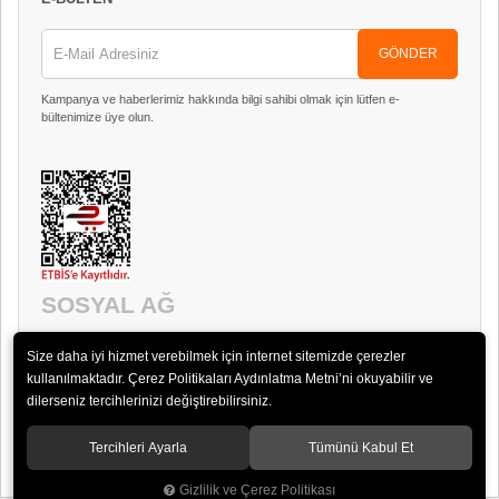
GÖNDER
Kampanya ve haberlerimiz hakkında bilgi sahibi olmak için lütfen e-
bültenimize üye olun.
SOSYAL AĞ
Size daha iyi hizmet verebilmek için internet sitemizde çerezler
kullanılmaktadır. Çerez Politikaları Aydınlatma Metni’ni okuyabilir ve
dilerseniz tercihlerinizi değiştirebilirsiniz.
Tercihleri Ayarla
Tümünü Kabul Et
© 2018 Timpani Ses ve Görüntü Sistemleri San. ve Tic. Ltd. Şti.
Gizlilik ve Çerez Politikası