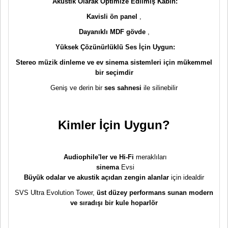
Akustik Olarak Optimize Edilmiş Kabin:
Kavisli ön panel
,
Dayanıklı MDF gövde
,
Yüksek Çözünürlüklü Ses İçin Uygun:
Stereo müzik dinleme ve ev sinema sistemleri için mükemmel
bir seçimdir
Geniş ve derin bir
ses sahnesi
ile silinebilir
Kimler İçin Uygun?
Audiophile'ler ve Hi-Fi
meraklıları
sinema
Evsi
Büyük odalar ve akustik açıdan zengin alanlar
için idealdir
SVS Ultra Evolution Tower,
üst düzey performans sunan modern
ve sıradışı bir kule hoparlör