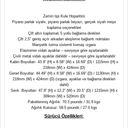
Zemin tipi Kule Hoparlörü
Piyano parlak siyahı, piyano parlak beyazı, gerçek siyah meşe
kaplama seçenekleri
Çift altın kaplamalı 5 yollu bağlama direkleri
Çift 2,5" geniş açılı arkadan ateşleme bağlantı noktaları
Manyetik tutma sistemli kumaş ızgara
Elastomer vidalı ayaklar – seviyeye göre ayarlanabilir
Çivili metal vidalı ayaklar dahildir – seviyeye göre ayarlanabilir
Kabin Boyutları: 43.9” (H) x 8.58” (W) x 16.69” (D) / 1115mm (H) x
218mm (W) x 424mm (D)
Genel Boyutlar: 44.49” (H) x 8.58” (W) x 16.69” (D) / 1130mm (H) x
218mm (W) x 424mm (D) (ızgara, ayaklar ve bağlama direkleri
dahil)
Sevk Boyutları: 47.8” (H) x 12.2” (W) x 20.5” (D) / 1215mm (H) x
309mm (W) x 520mm (D)
Paketlenmiş Ağırlık: 70.3 pounds / 31.9 kgs
Ağırlık Kutusuz: 59.5 pounds / 27.0 kgs
Sürücü Özellikleri: