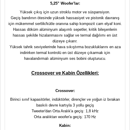
5,25” Woofer'lar:
Yüksek çıkış için uzun stroklu motor ve süspansiyon.
Geçiş bandının ötesinde yüksek hassasiyet ve pistonik davranış
için mükemmel sertlik/kütle oranına sahip kompozit cam elyaf koni.
Hassas döküm alüminyum alaşımlı sepetler, kritik bileşenlerin
hassas şekilde hizalanmasını sağlar ve termal dağılımı en üst
düzeye çıkarır.
Yüksek tahrik seviyelerinde hava sıkıştırma bozukluklarını en aza
indirirken termal kontrolü en üst düzeye çıkarmak için
havalandırmalı alüminyum ses bobini oluşturucu.
Crossover ve Kabin Özellikleri:
Crossover:
Birinci sınıf kapasitörler, indüktörler, dirençler ve yoğun iz bırakan
baskılı devre kartıyla 3 yollu geçiş
Tweeter'dan Orta Aralık'a geçiş: 1,8 kHz
Orta aralıktan woofer'a geçiş: 170 Hz
Kabin: