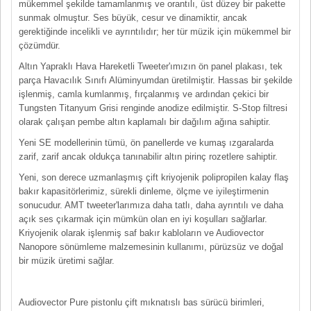
mükemmel şekilde tamamlanmış ve orantılı, üst düzey bir pakette
sunmak olmuştur. Ses büyük, cesur ve dinamiktir, ancak
gerektiğinde incelikli ve ayrıntılıdır; her tür müzik için mükemmel bir
çözümdür.
Altın Yapraklı Hava Hareketli Tweeter'ımızın ön panel plakası, tek
parça Havacılık Sınıfı Alüminyumdan üretilmiştir. Hassas bir şekilde
işlenmiş, camla kumlanmış, fırçalanmış ve ardından çekici bir
Tungsten Titanyum Grisi renginde anodize edilmiştir. S-Stop filtresi
olarak çalışan pembe altın kaplamalı bir dağılım ağına sahiptir.
Yeni SE modellerinin tümü, ön panellerde ve kumaş ızgaralarda
zarif, zarif ancak oldukça tanınabilir altın pirinç rozetlere sahiptir.
Yeni, son derece uzmanlaşmış çift kriyojenik polipropilen kalay flaş
bakır kapasitörlerimiz, sürekli dinleme, ölçme ve iyileştirmenin
sonucudur. AMT tweeter'larımıza daha tatlı, daha ayrıntılı ve daha
açık ses çıkarmak için mümkün olan en iyi koşulları sağlarlar.
Kriyojenik olarak işlenmiş saf bakır kabloların ve Audiovector
Nanopore sönümleme malzemesinin kullanımı, pürüzsüz ve doğal
bir müzik üretimi sağlar.
Audiovector Pure pistonlu çift mıknatıslı bas sürücü birimleri,