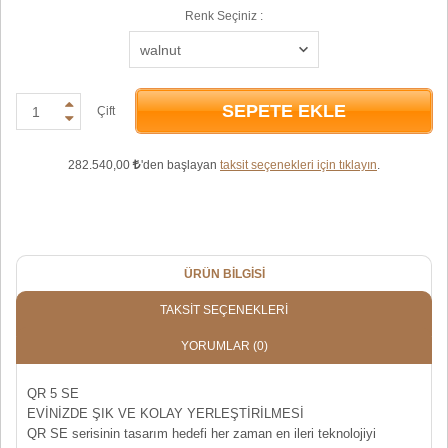
Renk Seçiniz :
SEPETE EKLE
Çift
282.540,00
'den başlayan
taksit seçenekleri için tıklayın
.
ÜRÜN BILGISI
TAKSIT SEÇENEKLERI
YORUMLAR
(0)
QR 5 SE
EVİNİZDE ŞIK VE KOLAY YERLEŞTİRİLMESİ
QR SE serisinin tasarım hedefi her zaman en ileri teknolojiyi