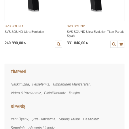
SVS SOUND
SVS SOUND
SVS SOUND Ultra Evolution
SVS SOUND Ultra Evolution Titan Parlak
Siyah
240.990,00
331.846,00
TİMPANİ
Hakkımızda
Felsefemiz
Timpaniden Manzaralar
Video & Yazılarımız
Etkinliklerimiz
İletişim
SİPARİŞ
Yeni Üyelik
Şifre Hatırlatma
Sipariş Takibi
Hesabınız
Sepetiniz
Alışveriş Listeniz