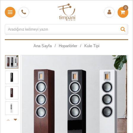
0
Ana Sayfa
Hoparlörler
Kule Tipi