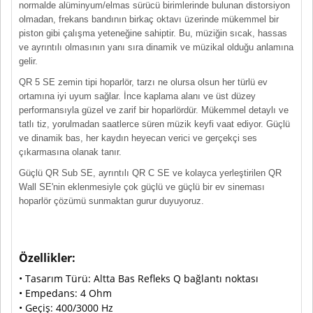
normalde alüminyum/elmas sürücü birimlerinde bulunan distorsiyon
olmadan, frekans bandının birkaç oktavı üzerinde mükemmel bir
piston gibi çalışma yeteneğine sahiptir. Bu, müziğin sıcak, hassas
ve ayrıntılı olmasının yanı sıra dinamik ve müzikal olduğu anlamına
gelir.
QR 5 SE zemin tipi hoparlör, tarzı ne olursa olsun her türlü ev
ortamına iyi uyum sağlar. İnce kaplama alanı ve üst düzey
performansıyla güzel ve zarif bir hoparlördür. Mükemmel detaylı ve
tatlı tiz, yorulmadan saatlerce süren müzik keyfi vaat ediyor. Güçlü
ve dinamik bas, her kaydın heyecan verici ve gerçekçi ses
çıkarmasına olanak tanır.
Güçlü QR Sub SE, ayrıntılı QR C SE ve kolayca yerleştirilen QR
Wall SE'nin eklenmesiyle çok güçlü ve güçlü bir ev sineması
hoparlör çözümü sunmaktan gurur duyuyoruz.
Özellikler:
• Tasarım Türü: Altta Bas Refleks Q bağlantı noktası
• Empedans: 4 Ohm
• Geçiş: 400/3000 Hz