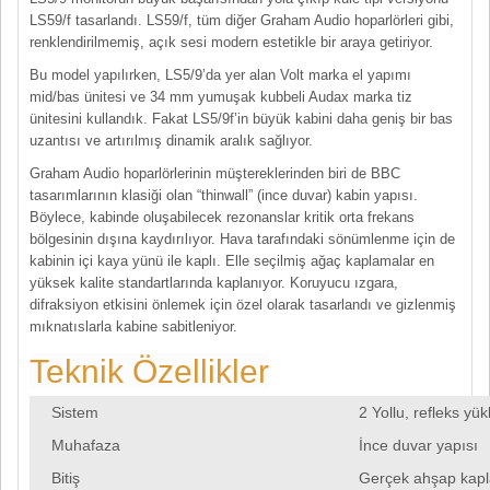
LS59/f tasarlandı. LS59/f, tüm diğer Graham Audio hoparlörleri gibi,
renklendirilmemiş, açık sesi modern estetikle bir araya getiriyor.
Bu model yapılırken, LS5/9’da yer alan Volt marka el yapımı
mid/bas ünitesi ve 34 mm yumuşak kubbeli Audax marka tiz
ünitesini kullandık. Fakat LS5/9f’in büyük kabini daha geniş bir bas
uzantısı ve artırılmış dinamik aralık sağlıyor.
Graham Audio hoparlörlerinin müştereklerinden biri de BBC
tasarımlarının klasiği olan “thinwall” (ince duvar) kabin yapısı.
Böylece, kabinde oluşabilecek rezonanslar kritik orta frekans
bölgesinin dışına kaydırılıyor. Hava tarafındaki sönümlenme için de
kabinin içi kaya yünü ile kaplı. Elle seçilmiş ağaç kaplamalar en
yüksek kalite standartlarında kaplanıyor. Koruyucu ızgara,
difraksiyon etkisini önlemek için özel olarak tasarlandı ve gizlenmiş
mıknatıslarla kabine sabitleniyor.
Teknik Özellikler
Sistem
2 Yollu, refleks yü
Muhafaza
İnce duvar yapısı
Bitiş
Gerçek ahşap kap