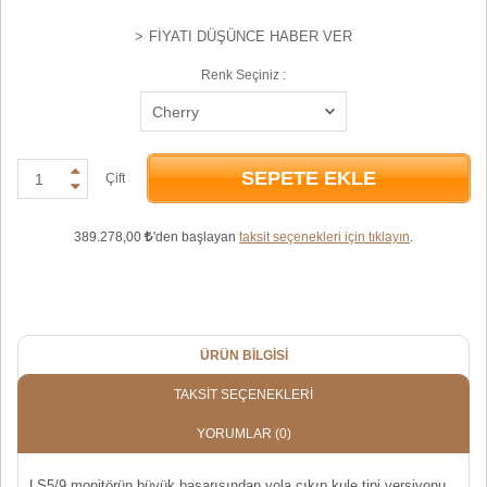
FIYATI DÜŞÜNCE HABER VER
Renk Seçiniz :
SEPETE EKLE
Çift
389.278,00
'den başlayan
taksit seçenekleri için tıklayın
.
ÜRÜN BILGISI
TAKSIT SEÇENEKLERI
YORUMLAR
(0)
LS5/9 monitörün büyük başarısından yola çıkıp kule tipi versiyonu