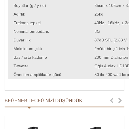
Boyutlar (g / y / d)
35cm x 105cm x 37
Ağırlık
25kg
Frekans tepkisi
40Hz - 16kHz, ± 3
Nominal empedans
8Ω
Duyarlılık
87dB SPL (2,83 V,
Maksimum çıktı
2m'de bir çift için
Bas / orta kademe
200 mm Diafnaton 
Tweeter
Oğlu Audax HD13
Önerilen amplifikatör gücü
50 ila 200 watt kı
BEĞENEBILECEĞINIZI DÜŞÜNDÜK